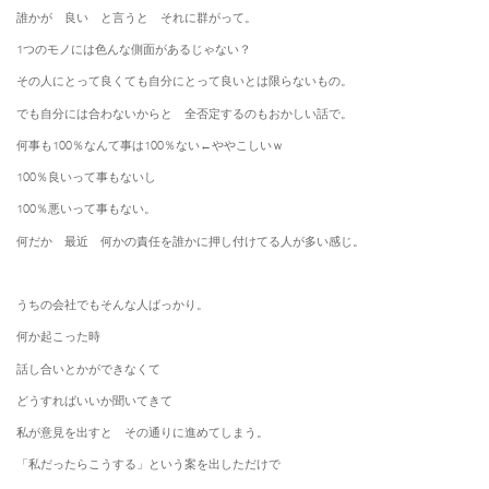
誰かが 良い と言うと それに群がって。
1つのモノには色んな側面があるじゃない？
その人にとって良くても自分にとって良いとは限らないもの。
でも自分には合わないからと 全否定するのもおかしい話で。
何事も100％なんて事は100％ない←ややこしいｗ
100％良いって事もないし
100％悪いって事もない。
何だか 最近 何かの責任を誰かに押し付けてる人が多い感じ。
うちの会社でもそんな人ばっかり。
何か起こった時
話し合いとかができなくて
どうすればいいか聞いてきて
私が意見を出すと その通りに進めてしまう。
「私だったらこうする」という案を出しただけで