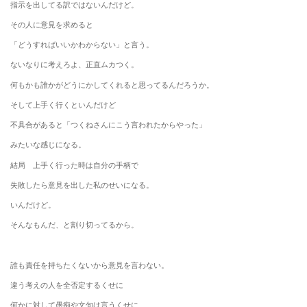
指示を出してる訳ではないんだけど。
その人に意見を求めると
「どうすればいいかわからない」と言う。
ないなりに考えろよ、正直ムカつく。
何もかも誰かがどうにかしてくれると思ってるんだろうか。
そして上手く行くといんだけど
不具合があると「つくねさんにこう言われたからやった」
みたいな感じになる。
結局 上手く行った時は自分の手柄で
失敗したら意見を出した私のせいになる。
いんだけど。
そんなもんだ、と割り切ってるから。
誰も責任を持ちたくないから意見を言わない。
違う考えの人を全否定するくせに
何かに対して愚痴や文句は言うくせに