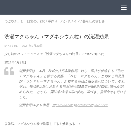
コンテンツへスキップ
つぶやき、と 日常の、ETC
/
手作り ハンドメイド
/
暮らしの愉しみ
洗濯マグちゃん（マグネシウム粒）の洗濯効果
BY
つくね。
·
2021年6月20日
少し前のネットニュースで「洗濯マグちゃんの効果」について知った。
2021年4月21日
消費者庁は、本日、株式会社宮本製作所に対し、同社が供給する「洗た
くマグちゃん」と称する商品、「ベビーマグちゃん」と称する商品及
び「ランドリーマグちゃん」と称する商品に係る表示について、それ
ぞれ、景品表示法に違反する行為(同法第5条第1号(優良誤認)に該当)が認
められたことから、同法第7条第1項の規定に基づき、措置命令を行いま
した。
消費者庁HPより引用
https://www.caa.go.jp/notice/entry/023999/
以前私、マグネシウム粒で洗濯してる！効果ある～♪