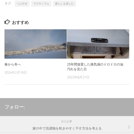
タグ:
つぶやき
マグネシウム
暮らしを楽しむ
おすすめ
春から冬へ
25年間放置した換気扇のドロドロの油
汚れを見た日
2024年2月16日
2022年8月27日
フォロー:
次の記事
家の中で洗濯物を乾きやすく干す方法を考える