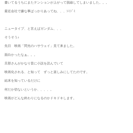
書いてるうちにまたテンションが上がって脱線してしまいました。。。
最近会社で嫌な事ばっかりあってね、、、ｼﾐｼﾞﾐ
ニュータイプ、と言えばガンダム、、、
そうそう♪
先日 映画「閃光のハサウェイ」見て来ました。
面白かったなぁ。。。
旦那さんがかなり昔に小説を読んでいて
映画化される、と知って ずっと楽しみにしてたのです。
結末を知っているだけに
何だか切ないというか、、、、。
映画がどんな終わりになるのかドキドキします。