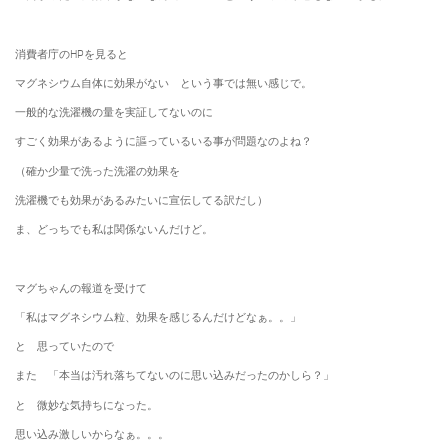
消費者庁のHPを見ると
マグネシウム自体に効果がない という事では無い感じで。
一般的な洗濯機の量を実証してないのに
すごく効果があるように謳っているいる事が問題なのよね？
（確か少量で洗った洗濯の効果を
洗濯機でも効果があるみたいに宣伝してる訳だし）
ま、どっちでも私は関係ないんだけど。
マグちゃんの報道を受けて
「私はマグネシウム粒、効果を感じるんだけどなぁ。。」
と 思っていたので
また 「本当は汚れ落ちてないのに思い込みだったのかしら？」
と 微妙な気持ちになった。
思い込み激しいからなぁ。。。