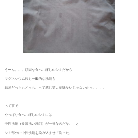
うーん。。。頑固な食べこぼしのシミだから
マグネシウム粒も一般的な洗剤も
結局どっちもどっち、って感じ笑←意味ないじゃないかっ、、、、
って事で
やっぱり食べこぼしのシミには
中性洗剤（食器洗い洗剤）が一番なのだな、、と
シミ部分に中性洗剤を染み込ませて洗った。