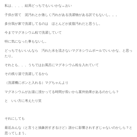
私は、、、、結局どっちでもいいかな←おい
子供が居て 泥汚れとか激しく汚れがある洗濯物がある訳でもないし。。。
多分我が家で洗濯してるのは ほとんどが皮脂汚れだと思うし。
今までマグネシウム粒で洗濯していて
特に気になった事もないし。
どっちでもいいんなら 汚れた水を流さないマグネシウムボールでいいかな、と思っ
たり。
それとも、、、うちではお風呂にマグネシウム粒を入れていて
その残り湯で洗濯してるから
（洗濯機にポンと入れる）マグちゃんより
マグネシウムがお湯に浸かってる時間が長いから案外効果があるのかしら？
と いい方に考えたり笑
それにしても
最近みんな（と言うと抽象的すぎるけど）誰かに影響されすぎじゃないのかしら？と
思ってしまう。