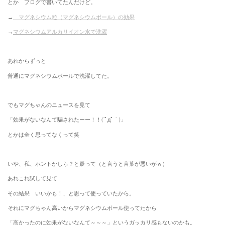
とか ブログで書いてたんだけど。
→
マグネシウム粒（マグネシウムボール）の効果
→
マグネシウムアルカリイオン水で洗濯
あれからずっと
普通にマグネシウムボールで洗濯してた。
でもマグちゃんのニュースを見て
「効果がないなんて騙されたーー！！(´ﾟдﾟ｀)」
とかは全く思ってなくって笑
いや、私、ホントかしら？と疑って（と言うと言葉が悪いがｗ）
あれこれ試して見て
その結果 いいかも！、と思って使っていたから。
それにマグちゃん高いからマグネシウムボール使ってたから
「高かったのに効果がないなんて～～～」というガッカリ感もないのかも。