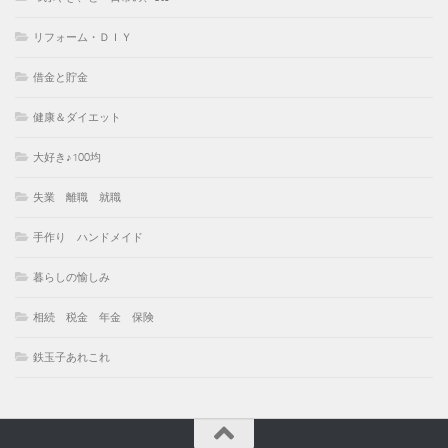
リフォーム・ＤＩＹ
借金と貯金
健康＆ダイエット
大好き♪100均
失業 離職 就職
手作り ハンドメイド
暮らしの愉しみ
相続 税金 年金 保険
鉄玉子あれこれ