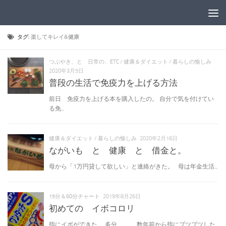
コンテンツへスキップ
タグ:
楽してキレイ&健康
つぶやき、と 日常の、ETC
/
健康＆ダイエット
/
暮らしの愉しみ
2020年3月5日
普段の生活で免疫力を上げる方法
前日 免疫力を上げる本を購入したの。 自分で気を付けてい
る免...
健康＆ダイエット
/
暮らしの愉しみ
2020年2月16日
ながいも と 健康 と 借金と。
母から「1万円貸して欲しい」と連絡がきた。 母は年金生活...
15分＆60分チャート
2019年8月26日
初めての イボコロリ
指にイボができた。 多分、、、 数年前から指にプツプツした