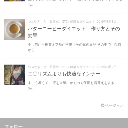
も...
つぶやき、と 日常の、ETC
/
健康＆ダイエット
2019年8月8日
バターコーヒーダイエット 作り方とその
効果
少し前から糖質オフ熱が再現⇒その日の日記 その中で 以前
から...
つぶやき、と 日常の、ETC
/
健康＆ダイエット
2019年8月2日
エ〇リズムよりも快適なインナー
すごく暑くて。 汗を大量にかくので何度も着替えをする。
&n...
次ページへ »
フォロー: