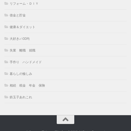
リフォーム・ＤＩＹ
借金と貯金
健康＆ダイエット
大好き♪100均
失業 離職 就職
手作り ハンドメイド
暮らしの愉しみ
相続 税金 年金 保険
鉄玉子あれこれ