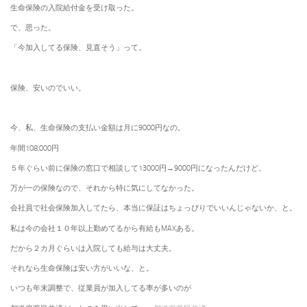
生命保険の入院給付金を受け取った。
で、思った。
「今加入してる保険、見直そう」って。
保険、安いのでいい。
今、私、生命保険の支払い金額は月に9000円なの。
年間108,000円
５年ぐらい前に保険の窓口で相談して13000円→9000円になったんだけど。
万が一の保険なので、それから特に気にしてなかった。
会社員で社会保険加入してたら、本当に保証はちょっぴりでいいんじゃないか、と。
私は今の会社１０年以上勤めてるから有給もMAXある。
だから２カ月ぐらいは入院しても給与は大丈夫。
それなら生命保険は安い方がいいな、と。
いつも年末調整で、従業員が加入してる率が多いのが