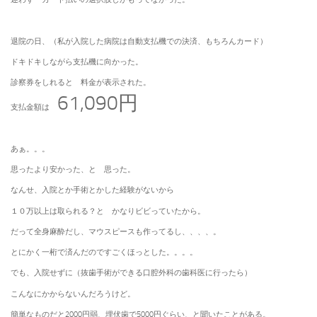
退院の日、（私が入院した病院は自動支払機での決済、もちろんカード）
ドキドキしながら支払機に向かった。
診察券をしれると 料金が表示された。
61,090円
支払金額は
あぁ。。。
思ったより安かった、と 思った。
なんせ、入院とか手術とかした経験がないから
１０万以上は取られる？と かなりビビっていたから。
だって全身麻酔だし、マウスピースも作ってるし、、、、。
とにかく一桁で済んだのですごくほっとした。。。。
でも、入院せずに（抜歯手術ができる口腔外科の歯科医に行ったら）
こんなにかからないんだろうけど。
簡単なものだと2000円弱、埋伏歯で5000円ぐらい、と聞いたことがある。