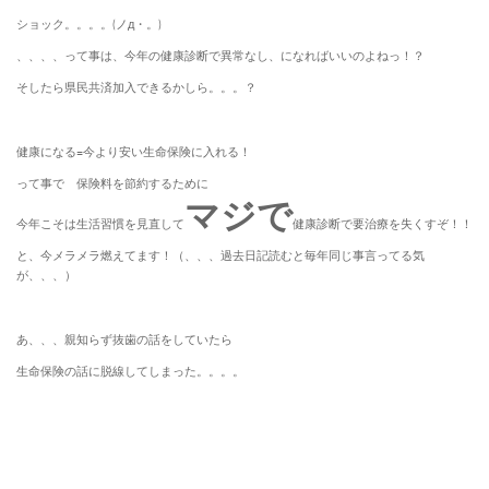
ショック。。。。(ノд・。)
、、、、って事は、今年の健康診断で異常なし、になればいいのよねっ！？
そしたら県民共済加入できるかしら。。。？
健康になる=今より安い生命保険に入れる！
って事で 保険料を節約するために
マジで
今年こそは生活習慣を見直して
健康診断で要治療を失くすぞ！！
と、今メラメラ燃えてます！（、、、過去日記読むと毎年同じ事言ってる気
が、、、）
あ、、、親知らず抜歯の話をしていたら
生命保険の話に脱線してしまった。。。。