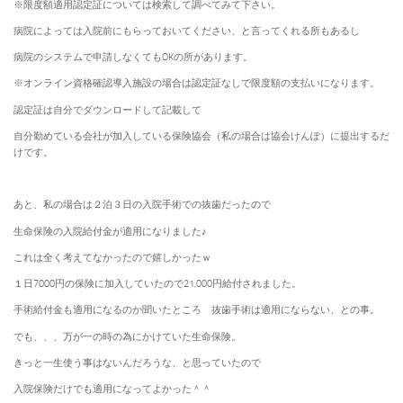
※限度額適用認定証については検索して調べてみて下さい。
病院によっては入院前にもらっておいてください、と言ってくれる所もあるし
病院のシステムで申請しなくてもOKの所があります。
※オンライン資格確認導入施設の場合は認定証なしで限度額の支払いになります。
認定証は自分でダウンロードして記載して
自分勤めている会社が加入している保険協会（私の場合は協会けんぽ）に提出するだ
けです。
あと、私の場合は２泊３日の入院手術での抜歯だったので
生命保険の入院給付金が適用になりました♪
これは全く考えてなかったので嬉しかったｗ
１日7000円の保険に加入していたので21,000円給付されました。
手術給付金も適用になるのか聞いたところ 抜歯手術は適用にならない、との事。
でも、、、万が一の時の為にかけていた生命保険。
きっと一生使う事はないんだろうな、と思っていたので
入院保険だけでも適用になってよかった＾＾