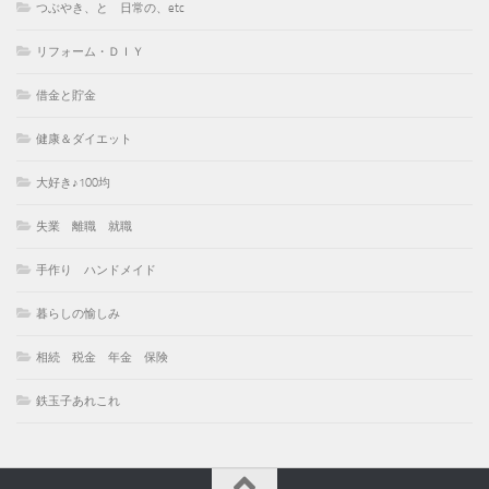
つぶやき、と 日常の、etc
リフォーム・ＤＩＹ
借金と貯金
健康＆ダイエット
大好き♪100均
失業 離職 就職
手作り ハンドメイド
暮らしの愉しみ
相続 税金 年金 保険
鉄玉子あれこれ