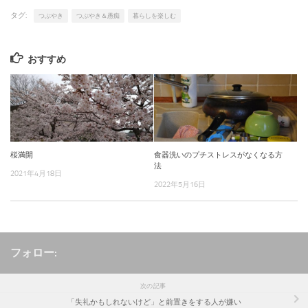
タグ:
つぶやき
つぶやき＆愚痴
暮らしを楽しむ
おすすめ
桜満開
食器洗いのプチストレスがなくなる方
法
2021年4月18日
2022年5月16日
フォロー:
次の記事
「失礼かもしれないけど」と前置きをする人が嫌い