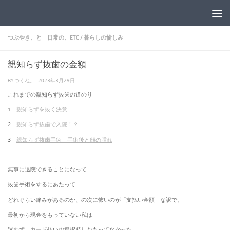
コンテンツへスキップ
つぶやき、と 日常の、ETC
/
暮らしの愉しみ
親知らず抜歯の金額
BY
つくね。
·
2023年3月29日
これまでの親知らず抜歯の道のり
1
親知らずを抜く決意
2
親知らず抜歯で入院！？
3
親知らず抜歯手術 手術後と顔の腫れ
無事に退院できることになって
抜歯手術をするにあたって
どれぐらい痛みがあるのか、の次に怖いのが「支払い金額」な訳で。
最初から現金をもっていない私は
迷わず カード払いの選択肢しかもってなかった。