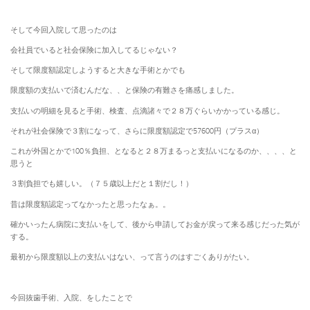
そして今回入院して思ったのは
会社員でいると社会保険に加入してるじゃない？
そして限度額認定しようすると大きな手術とかでも
限度額の支払いで済むんだな、、と保険の有難さを痛感しました。
支払いの明細を見ると手術、検査、点滴諸々で２８万ぐらいかかっている感じ。
それが社会保険で３割になって、さらに限度額認定で57600円（プラスα）
これが外国とかで100％負担、となると２８万まるっと支払いになるのか、、、、と
思うと
３割負担でも嬉しい。（７５歳以上だと１割だし！）
昔は限度額認定ってなかったと思ったなぁ。。
確かいったん病院に支払いをして、後から申請してお金が戻って来る感じだった気が
する。
最初から限度額以上の支払いはない、って言うのはすごくありがたい。
今回抜歯手術、入院、をしたことで