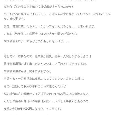
だから（私の場合３本抜いて埋伏歯が２本だったから）
あ、ちなみに埋伏歯（まいふくし）とは歯肉の中に埋まっていて少ししか顔を出して
ない歯の事です。
多分、普通に抜いたら２万円かかってないんだろうな、、と思われます。
これも（数年前に）歯医者で抜いた人から聞いた話だから
歯医者さんによってちがうのかもしれないけど。。。
そして私、総務なので 従業員が病気、怪我、入院とかするときには
限度額適用認定証を出した方がいいよ、と手続きしてあげてるの。
限度額適用認定証、簡単に説明すると
申請すると一定額以上は支払いしなくてもいい、みたいな感じ。
その一定額って収入や年齢によって違うんだけど
私の場合は月の報酬が２６万以下なので57,600円以上の負担はない。
ただし保険適用外（私の場合は入院ベット代と食事代）があるので
支払い金額が61,090円になった、って事です。