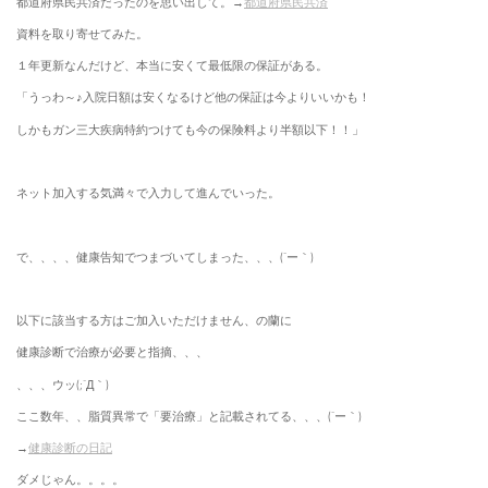
都道府県民共済だったのを思い出して。→
都道府県民共済
資料を取り寄せてみた。
１年更新なんだけど、本当に安くて最低限の保証がある。
「うっわ～♪入院日額は安くなるけど他の保証は今よりいいかも！
しかもガン三大疾病特約つけても今の保険料より半額以下！！」
ネット加入する気満々で入力して進んでいった。
で、、、、健康告知でつまづいてしまった、、、(´ー｀)
以下に該当する方はご加入いただけません、の蘭に
健康診断で治療が必要と指摘、、、
、、、ウッ(;´Д｀)
ここ数年、、脂質異常で「要治療」と記載されてる、、、(´ー｀)
→
健康診断の日記
ダメじゃん。。。。