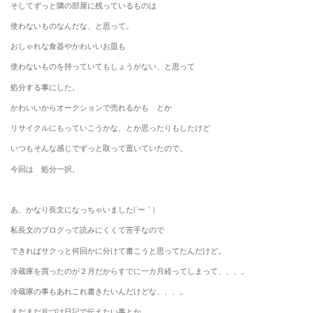
そしてずっと隣の部屋に残っているものは
使わないものなんだな、と思って。
おしゃれな食器やかわいいお皿も
使わないものを持っていてもしょうがない、と思って
処分する事にした。
かわいいからオークションで売れるかも とか
リサイクルにもっていこうかな、とか思ったりもしたけど
いつもそんな感じでずっと取って置いていたので。
今回は 処分一択。
あ、かなり長文になっちゃいました(´ー｀)
私長文のブログって読みにくくて苦手なので
できればサクっと何回かに分けて書こうと思ってたんだけど。
冷蔵庫を買ったのが２月だからすでに一カ月経ってしまって、、、。
冷蔵庫の事もあれこれ書きたいんだけどな、、、。
まだまだ片づけ日記で伝えたい事とか