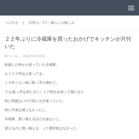
コンテンツへスキップ
つぶやき、と 日常の、ETC
/
暮らしの愉しみ
２２年ぶりに冷蔵庫を買ったおかげでキッチンが片付
いた
BY
つくね。
·
2022年3月20日
結婚した時から使っていた冷蔵庫。
もう２０年以上使ってる。
１０年ぐらい前に取っ手が壊れて。
でも(取っ手を持たずに）ドア部分を持って開けると
特に問題ないので気にせず使っていた。
特に不便は感じなかったし。
冷蔵庫、買い換えるほどお金ないし。
使えるのに買い換える、って選択肢はなかった。