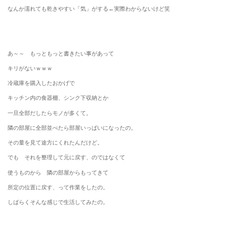
なんか濡れても乾きやすい「気」がする←実際わからないけど笑
あ～～ もっともっと書きたい事があって
キリがないｗｗｗ
冷蔵庫を購入したおかげで
キッチン内の食器棚、シンク下収納とか
一旦全部だしたらモノが多くて。
隣の部屋に全部並べたら部屋いっぱいになったの。
その量を見て途方にくれたんだけど。
でも それを整理して元に戻す、のではなくて
使うものから 隣の部屋からもってきて
所定の位置に戻す、って作業をしたの。
しばらくそんな感じで生活してみたの。