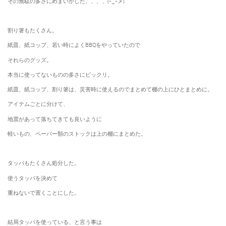
その無駄の多さにめまいがした、、、、(-_-メ)
割り箸もたくさん。
紙皿、紙コップ、若い時によくBBQをやっていたので
それらのグッズ。
本当に使ってないものの多さにビックリ。
紙皿、紙コップ、割り箸は、災害時に使えるのでまとめて棚の上にひとまとめに。
アイテムごとに分けて、
地震があって落ちてきても良いように
軽いもの、ペーパー類のストックは上の棚にまとめた。
タッパもたくさん処分した。
使うタッパを決めて
重ねないで置くことにした。
結局タッパを使っている、と言う事は