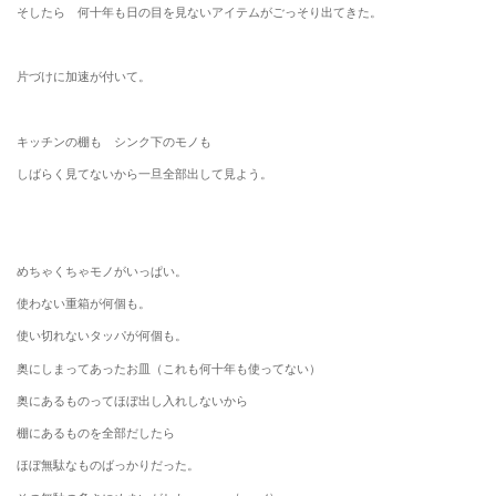
そしたら 何十年も日の目を見ないアイテムがごっそり出てきた。
片づけに加速が付いて。
キッチンの棚も シンク下のモノも
しばらく見てないから一旦全部出して見よう。
めちゃくちゃモノがいっぱい。
使わない重箱が何個も。
使い切れないタッパが何個も。
奥にしまってあったお皿（これも何十年も使ってない）
奥にあるものってほぼ出し入れしないから
棚にあるものを全部だしたら
ほぼ無駄なものばっかりだった。