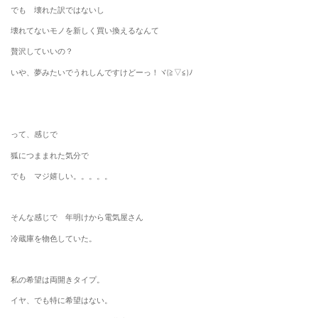
でも 壊れた訳ではないし
壊れてないモノを新しく買い換えるなんて
贅沢していいの？
いや、夢みたいでうれしんですけどーっ！ヾ(≧▽≦)ﾉ
って、感じで
狐につままれた気分で
でも マジ嬉しい。。。。。
そんな感じで 年明けから電気屋さん
冷蔵庫を物色していた。
私の希望は両開きタイプ。
イヤ、でも特に希望はない。