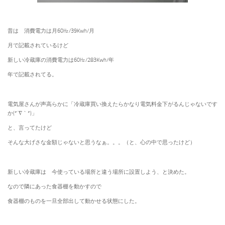
昔は 消費電力は月60㎐/39Kwh/月
月で記載されているけど
新しい冷蔵庫の消費電力は60㎐/283Kwh/年
年で記載されてる。
電気屋さんが声高らかに「冷蔵庫買い換えたらかなり電気料金下がるんじゃないです
か(*´∇｀*)」
と、言ってたけど
そんな大げさな金額じゃないと思うなぁ。。。（と、心の中で思ったけど）
新しい冷蔵庫は 今使っている場所と違う場所に設置しよう、と決めた。
なので隣にあった食器棚を動かすので
食器棚のものを一旦全部出して動かせる状態にした。