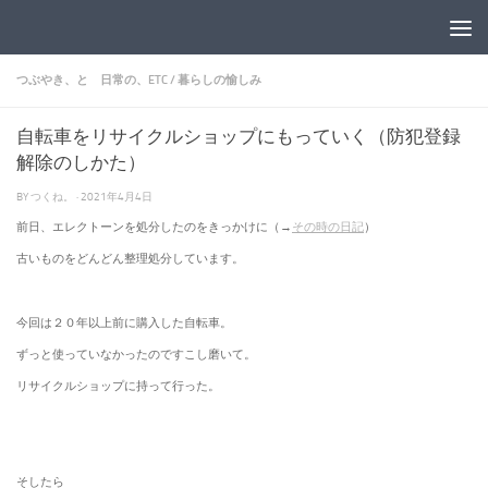
コンテンツへスキップ
つぶやき、と 日常の、ETC
/
暮らしの愉しみ
自転車をリサイクルショップにもっていく（防犯登録
解除のしかた）
BY
つくね。
·
2021年4月4日
前日、エレクトーンを処分したのをきっかけに（→
その時の日記
）
古いものをどんどん整理処分しています。
今回は２０年以上前に購入した自転車。
ずっと使っていなかったのですこし磨いて。
リサイクルショップに持って行った。
そしたら