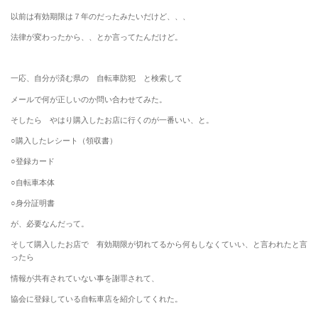
以前は有効期限は７年のだったみたいだけど、、、
法律が変わったから、、とか言ってたんだけど。
一応、自分が済む県の 自転車防犯 と検索して
メールで何が正しいのか問い合わせてみた。
そしたら やはり購入したお店に行くのが一番いい、と。
○購入したレシート（領収書）
○登録カード
○自転車本体
○身分証明書
が、必要なんだって。
そして購入したお店で 有効期限が切れてるから何もしなくていい、と言われたと言
ったら
情報が共有されていない事を謝罪されて、
協会に登録している自転車店を紹介してくれた。