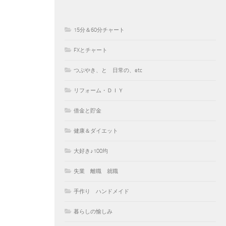
15分＆60分チャート
FXとチャート
つぶやき、と 日常の、etc
リフォーム・ＤＩＹ
借金と貯金
健康＆ダイエット
大好き♪100均
失業 離職 就職
手作り ハンドメイド
暮らしの愉しみ