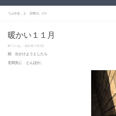
つぶやき、と 日常の、ETC
暖かい１１月
BY
つくね。
·
2021年11月7日
朝 出かけようとしたら
玄関先に とんぼが。