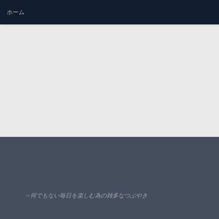
ホーム
コンテンツへスキップ
～何でもない毎日を楽しむ為の雑多なつぶやき