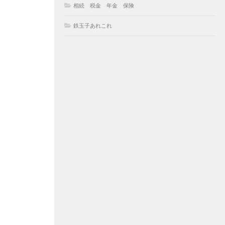
相続 税金 年金 保険
鉄玉子あれこれ