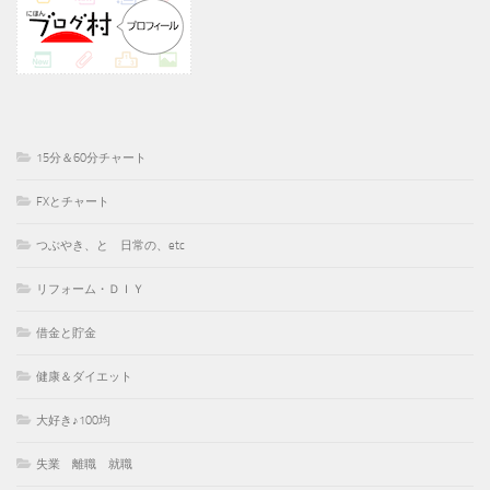
15分＆60分チャート
FXとチャート
つぶやき、と 日常の、etc
リフォーム・ＤＩＹ
借金と貯金
健康＆ダイエット
大好き♪100均
失業 離職 就職