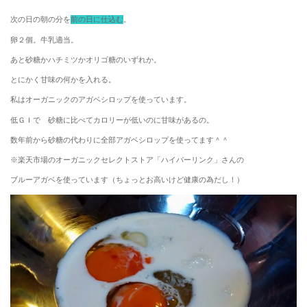
次の日の朝の分を
前の日に仕込む
。
卵２個。牛乳適当。
あと砂糖かハチミツかオリゴ糖のいずれか。
とにかく甘味の何かを入れる。
私はオーガニックのアガベシロップを使っています。
低ＧＩで 砂糖に比べてカロリーが低いのに甘味があるの。
数年前から砂糖の代わりに全部アガベシロップを使ってます＾＾
※楽天市場のオーガニックセレクトストア「ハイパーリンク」さんの
ブルーアガベを使っています（ちょっとお高いけど健康の為だし！）