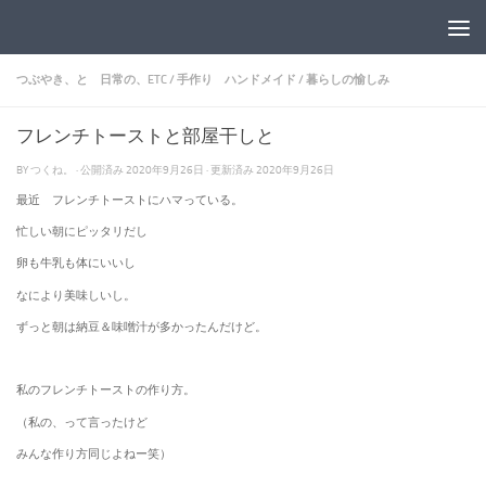
コンテンツへスキップ
つぶやき、と 日常の、ETC
/
手作り ハンドメイド
/
暮らしの愉しみ
フレンチトーストと部屋干しと
BY
つくね。
· 公開済み
2020年9月26日
· 更新済み
2020年9月26日
最近 フレンチトーストにハマっている。
忙しい朝にピッタリだし
卵も牛乳も体にいいし
なにより美味しいし。
ずっと朝は納豆＆味噌汁が多かったんだけど。
私のフレンチトーストの作り方。
（私の、って言ったけど
みんな作り方同じよねー笑）