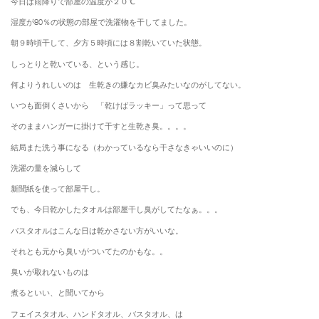
今日は雨降りで部屋の温度が２０℃
湿度が80％の状態の部屋で洗濯物を干してました。
朝９時頃干して、夕方５時頃には８割乾いていた状態。
しっとりと乾いている、という感じ。
何よりうれしいのは 生乾きの嫌なカビ臭みたいなのがしてない。
いつも面倒くさいから 「乾けばラッキー」って思って
そのままハンガーに掛けて干すと生乾き臭。。。。
結局また洗う事になる（わかっているなら干さなきゃいいのに）
洗濯の量を減らして
新聞紙を使って部屋干し。
でも、今日乾かしたタオルは部屋干し臭がしてたなぁ。。。
バスタオルはこんな日は乾かさない方がいいな。
それとも元から臭いがついてたのかもな。。
臭いが取れないものは
煮るといい、と聞いてから
フェイスタオル、ハンドタオル、バスタオル、は