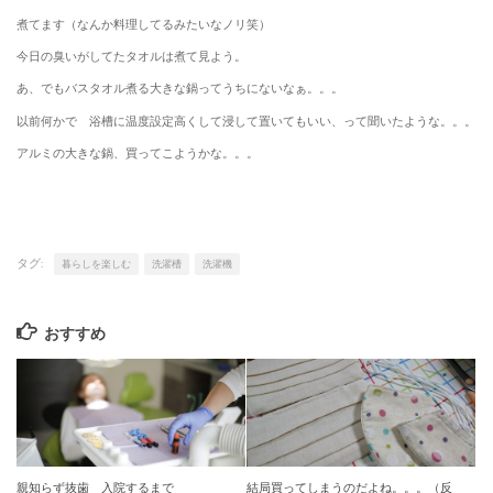
煮てます（なんか料理してるみたいなノリ笑）
今日の臭いがしてたタオルは煮て見よう。
あ、でもバスタオル煮る大きな鍋ってうちにないなぁ。。。
以前何かで 浴槽に温度設定高くして浸して置いてもいい、って聞いたような。。。
アルミの大きな鍋、買ってこようかな。。。
タグ:
暮らしを楽しむ
洗濯槽
洗濯機
おすすめ
親知らず抜歯 入院するまで
結局買ってしまうのだよね。。。（反