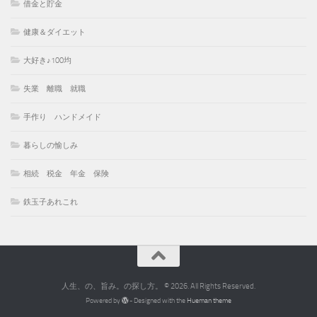
借金と貯金
健康＆ダイエット
大好き♪100均
失業 離職 就職
手作り ハンドメイド
暮らしの愉しみ
相続 税金 年金 保険
鉄玉子あれこれ
人生、の、旨み。の探し方。 © 2026. All Rights Reserved.
Powered by
- Designed with the
Hueman theme