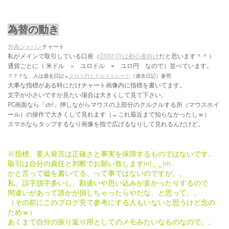
為替の動き
外為ジャパン
チャート
私がメインで取引している口座（
DMM FXは初心者向け
だと思います＾＾
）
通貨ごとに（
米ドル × ユロドル = ユロ円 なので）並べています。
？？？な、人は過去日記→
クロス円とドルストレード
（過去日記）参照
大事な指標がある時にだけチャート画像内に指標を書いてます。
文字が小さいですが見たい場合は大きくして見て下さい。
PC画面なら「ctrl」押しながらマウスの上部分のクルクルする所（マウスホイ
ール）の操作で大きくして見れます（←これ最近まで知らなかったしｗ）
スマホならタップするなり画像を指で広げるなりして見れるんだけど。
※指標、要人発言は正確さと事実を保障するものではないです。
取引は自分の責任と判断でお願い致しますm(_ _)m
かと言って嘘を書いてる、って事ではないのですが。。
私、誤字脱字多いし、勘違いや思い込みが多かったりするので
間違いがあって誰かが損しちゃったらやだな、と思って。。
（その前にこのブログ見て参考にする人もいないと思うけど念の
ためｗ）
あくまで自分の振り返り用としてのメモみたいなものなので。。