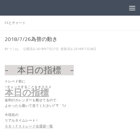
コンテンツへスキップ
FXとチャート
2018/7/26為替の動き
BY
つくね。
· 公開済み
2018年7月27日
· 更新済み
2018年7月28日
- 本日の指標 -
トレード前に
☟チェックすることをオススメ
本日の指標
金利のカレンダーも載せてるので
よかったら覗いて見てください(*´∇｀*)ﾉ
今現在の
リアルタイムレート☟
ＳＢＩＦＸトレード全通貨一覧