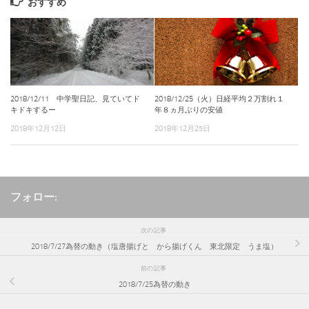
おすすめ
2018/12/11 中学聖日記、見ていてド
2018/12/25（火）日経平均２万割れ１
キドキするー
年８ヵ月ぶりの安値
2018年12月12日
2018年12月25日
フォロー:
次の記事
2018/7/27為替の動き（塩唐揚げと から揚げくん 東北限定 うま塩）
前の記事
2018/7/25為替の動き