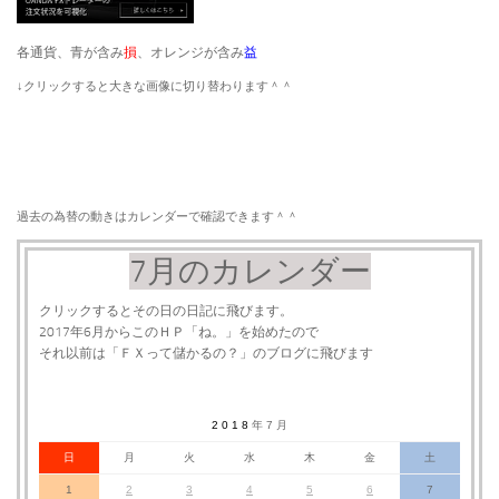
各通貨、青が含み
損
、オレンジが含み
益
​↓クリックすると大きな画像に切り替わります＾＾
過去の為替の動きはカレンダーで確認できます＾＾
7月のカレンダー
クリックするとその日の日記に飛びます。
2017年6月からこのＨＰ「ね。」を始めたので
それ以前は「ＦＸって儲かるの？」のブログに飛びます
2 0 1 8
年 7 月
日
月
火
水
木
金
土
1
2
3
4
5
6
7