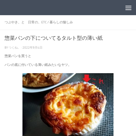
コンテンツへスキップ
つぶやき、と 日常の、ETC
/
暮らしの愉しみ
惣菜パンの下についてるタルト型の薄い紙
BY
つくね。
·
2022年9月4日
惣菜パンを買うと
パンの底に付いている薄い紙みたいなヤツ。