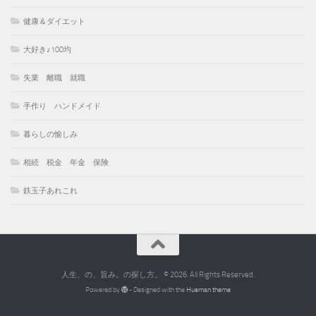
健康＆ダイエット
大好き♪100均
失業 離職 就職
手作り ハンドメイド
暮らしの愉しみ
相続 税金 年金 保険
鉄玉子あれこれ
人生、の、旨み。の探し方。 © 2026. All Rights Reserved.
Powered by
- Designed with the
Hueman theme