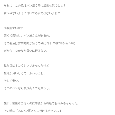
それに この紙はパン焼く時に必要な訳でしょ？
食べやすいように付いてる訳ではないよね？
比較的近い所に
安くて美味しいパン屋さんがあるの。
そのお店は営業時間が短くて(確か平日午後2時から５時）
だから なかなか買いに行けない。
見た目はすごくシンプルなんだけど
生地がおいしくて ふわっふわ。
そして安い。
そこのパンなら多少高くても買うし。
先日、歯医者に行くのに午後から有給でお休みをもらった。
その時に「あ♪パン屋さんに行けるチャンス！」