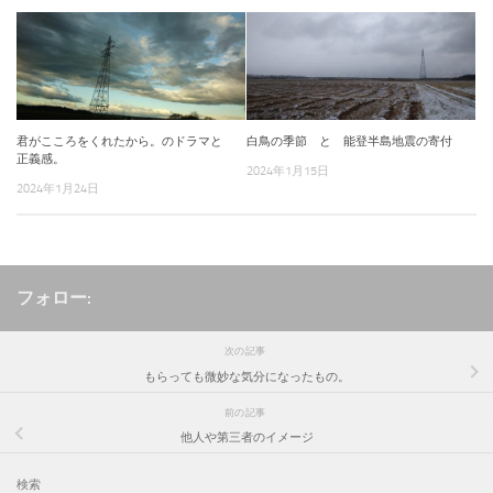
君がこころをくれたから。のドラマと
白鳥の季節 と 能登半島地震の寄付
正義感。
2024年1月15日
2024年1月24日
フォロー:
次の記事
もらっても微妙な気分になったもの。
前の記事
他人や第三者のイメージ
検索