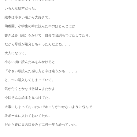
いろんな絵本だった。
絵本は小さい頃から大好きで。
幼稚園、小学生の時に読んだ本のほとんどには
書き込み（絵）をかいて 自分で台詞もつけたしてたり。
だから母親が処分しちゃったんだよね。。。
大人になって、
小さい頃に読んだ本をみかけると
「小さい頃読んだ感じ方と今は違うかも、、、」
と、つい購入してしまっていて。
気が付くとかなり散財←またかよ
今回そんな絵本を見つけてた。
大事にしまっておいたのでホコリがつかないように包んで
段ボールに入れておいてたの。
だから逆に日の目をみずに何十年も経っていた。