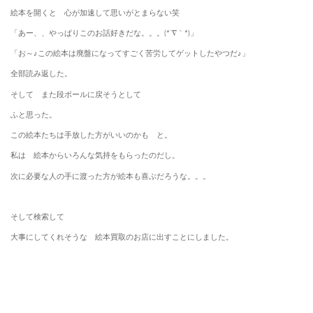
絵本を開くと 心が加速して思いがとまらない笑
「あー、、やっぱりこのお話好きだな。。。(*´∇｀*)」
「お～♪この絵本は廃盤になってすごく苦労してゲットしたやつだ♪」
全部読み返した。
そして また段ボールに戻そうとして
ふと思った。
この絵本たちは手放した方がいいのかも と。
私は 絵本からいろんな気持をもらったのだし。
次に必要な人の手に渡った方が絵本も喜ぶだろうな。。。
そして検索して
大事にしてくれそうな 絵本買取のお店に出すことにしました。