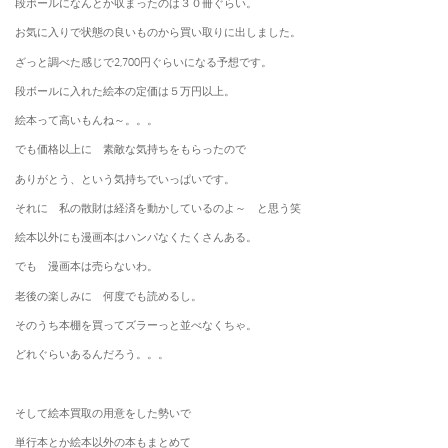
段ボールになんとか収まったのは３０冊ぐらい。
お気に入りで状態の良いものから買い取りに出しました。
ざっと調べた感じで2,700円ぐらいになる予想です。
段ボールに入れた絵本の定価は５万円以上。
絵本って高いもんね～。。。
でも価格以上に 素敵な気持ちをもらったので
ありがとう、という気持ちでいっぱいです。
それに 私の散財は経済を動かしているのよ～ と思う笑
絵本以外にも漫画本はハンパなくたくさんある。
でも 漫画本は売らないわ。
老後の楽しみに 何度でも読めるし。
そのうち本棚を買ってズラーっと並べなくちゃ。
どれぐらいあるんだろう。。。
そして絵本買取の用意をした勢いで
単行本とか絵本以外の本もまとめて