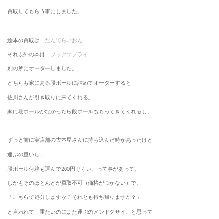
買取してもらう事にしました。
絵本の買取は
だんでらいおん
それ以外の本は
ブックサプライ
別の所にオーダーしました。
どちらも家にある段ボールに詰めてオーダーすると
佐川さんが引き取りに来てくれる。
家に段ボールがなかったら段ボールももってきてくれるし。
ずっと前に実店舗の古本屋さんに持ち込んだ時があったけど
運ぶの重いし、
段ボール何箱も運んで200円ぐらい、って事があって。
しかもそのほとんどが買取不可（価格がつかない）で。
「こちらで処分しますか？それとも持ち帰りますか？」
と言われて 重たいのにまた運ぶのメンドクサイ、と思って