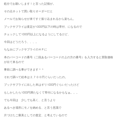
処分でお願いします！と言った記憶が。
その点ネットで買い取りオーダーだと
メールでお知らせが来てすぐ振り込まれるから楽ちん。
ブックサプライは査定が1000円以下の時は寄付、になるので
チェックして1000円以上になるようにしてるけど、
今回はどうだろう、、、。
ちなみにブックサプライのＨＰに
本のバーコードの番号（二段あるバーコードの上の方の番号）を入力すると買取価格
が出て来るので
事前に調べる事ができます＾＾
それで調べて絵本は２,７００円ぐらいだったの。
ブックサプライに出した本はギリ1000円ぐらいだったけど
もしかしたら1000円満たなくて寄付になるかもなぁ。。。
でも今回は 少しでも高く、と言うより
あるべき場所にモノを納める、と言う意識で
片づけたご褒美としての査定、と考えているので