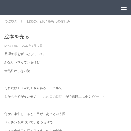
コンテンツへスキップ
つぶやき、と 日常の、ETC
/
暮らしの愉しみ
絵本を売る
BY
つくね。
·
2022年3月13日
整理整頓をずっとしていて。
かなりハマっているけど
全然終わらない笑
それだけモノがたくさんある、って事で。
しかも住所がないモノ（→
この日の日記
）が予想以上に多くて(´ー｀)
何かに集中してると１日が あっという間。
キッチンを片づけているつもりで
モノを全部吊り戸や引き出しから全部出して。