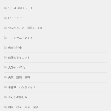
15分＆60分チャート
FXとチャート
つぶやき、と 日常の、etc
リフォーム・ＤＩＹ
借金と貯金
健康＆ダイエット
大好き♪100均
失業 離職 就職
手作り ハンドメイド
暮らしの愉しみ
相続 税金 年金 保険