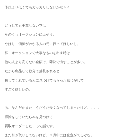
予想より低くてもガッカリしないかな＾＾
どうしても手放せない本は
そのうちオークションに出そう。
やはり 価値がわかる人の元に行ってほしいし。
私、オークションで大事なものを出す時は
他の人より高くない金額で、即決で出すことが多い。
だから出品して数分で落札されると
探してくれている人に見つけてもらった感じがして
すごく嬉しいの。
あ、なんだかまた うだうだ長くなってしまったけど、、、。
掃除をしていたら本を見つけて
買取オーダーした、って話です。
まだ引き取りしてないけど、３月中には査定がでるかな。