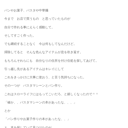
パンやお菓子、パスタや中華麺
今まで お店で買うもの と思っていたものが
自分で作れる事にえらく感動して。
そしてすごく作った。
でも継続することなく 今は何もしてなんだけど。
掃除してると そんな色んなアイテムが息を吹き返す。
もちろんそれらにも 自分なりの住所を付け住処を探してあげて。
引っ越し先があるアイテムはキレイにして
これをきっかけに大事に使おう、と言う気持ちになった。
その一つが パスタマシーンとパン作り。
これはスローライフにはもってこいだろ、と嬉しくなったので＾＾
「確か、、パスタマシーンの本があったな、、、」
とか
「パン作りやお菓子作りの本があったな、、」
と 本を探していて見つけたのが