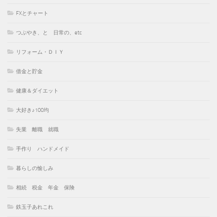
FXとチャート
つぶやき、と 日常の、etc
リフォーム・ＤＩＹ
借金と貯金
健康＆ダイエット
大好き♪100均
失業 離職 就職
手作り ハンドメイド
暮らしの愉しみ
相続 税金 年金 保険
鉄玉子あれこれ