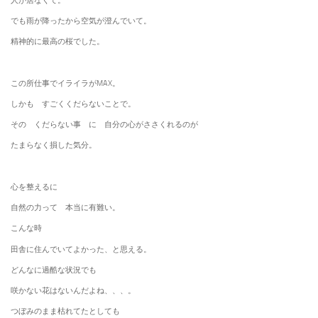
人が居なくて。
でも雨が降ったから空気が澄んでいて。
精神的に最高の桜でした。
この所仕事でイライラがMAX。
しかも すごくくだらないことで。
その くだらない事 に 自分の心がささくれるのが
たまらなく損した気分。
心を整えるに
自然の力って 本当に有難い。
こんな時
田舎に住んでいてよかった、と思える。
どんなに過酷な状況でも
咲かない花はないんだよね、、、。
つぼみのまま枯れてたとしても