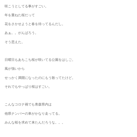
咲こうとしてる事がすごい。
年を重ねた桜だって
花をさかせようと春を待ってるんだし。
あぁ。。がんばろう。
そう思えた。
日曜日もあちこち桜が咲いてる公園をはしご。
風が強いから
せっかく満開になったのにもう散ってたけど。
それでもやっぱり桜はすごい。
こんなコロナ禍でも青森県内は
他県ナンバーの車がかなり走ってる。
みんな桜を求めて来たんだろうな。。。