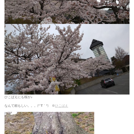
ひこばえにも桜が♪
なんて頼もしい。。。(*´∇｀*) ※
ひこばえ