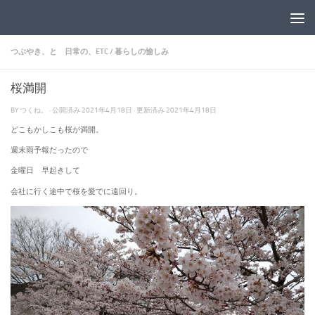
コンテンツへスキップ
つぶやき、と 日常の、ETC
/
暮らしの愉しみ
桜満開
BY
つくね。
· 公開済み
2021年4月18日
· 更新済み
2021年4月18日
どこもかしこも桜が満開。
週末雨予報だったので
金曜日 早起きして
会社に行く途中で桜を愛でに遠回り。