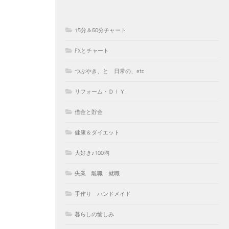
15分＆60分チャート
FXとチャート
つぶやき、と 日常の、etc
リフォーム・ＤＩＹ
借金と貯金
健康＆ダイエット
大好き♪100均
失業 離職 就職
手作り ハンドメイド
暮らしの愉しみ