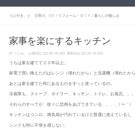
つぶやき、と 日常の、ETC
/
リフォーム・ＤＩＹ
/
暮らしの愉しみ
家事を楽にするキッチン
BY
つくね。
· 公開済み
2021年1月10日
· 更新済み
2021年1月10日
うちは家を建てて２０年以上。
家電で買い換えたのはレンジ（壊れたから）と洗濯機（壊れたか
あとは家を建てた時にあるものをずっと使っているの。
冷蔵庫も、ストーブ、ボイラー、キッチン、トイレ、お風呂。。
それらのすべてが 徐々に悲鳴をあげてきている、、、、(´ー｀)
キッチンはコンロ、換気扇が汚れているけど普通に使えているし
シンクも特に不便を感じない。