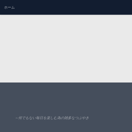
ホーム
コンテンツへスキップ
～何でもない毎日を楽しむ為の雑多なつぶやき