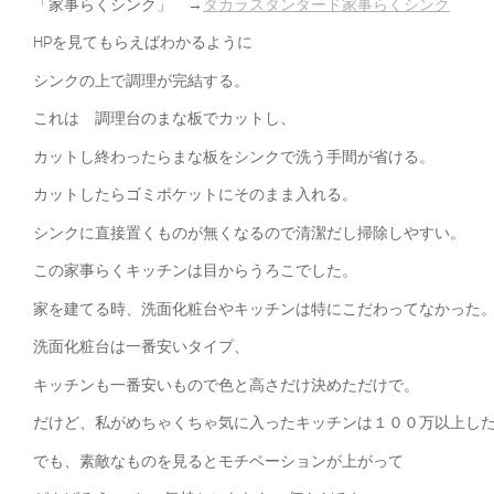
「家事らくシンク」 →
タカラスタンダード家事らくシンク
HPを見てもらえばわかるように
シンクの上で調理が完結する。
これは 調理台のまな板でカットし、
カットし終わったらまな板をシンクで洗う手間が省ける。
カットしたらゴミポケットにそのまま入れる。
シンクに直接置くものが無くなるので清潔だし掃除しやすい。
この家事らくキッチンは目からうろこでした。
家を建てる時、洗面化粧台やキッチンは特にこだわってなかった
洗面化粧台は一番安いタイプ、
キッチンも一番安いもので色と高さだけ決めただけで。
だけど、私がめちゃくちゃ気に入ったキッチンは１００万以上し
でも、素敵なものを見るとモチベーションが上がって