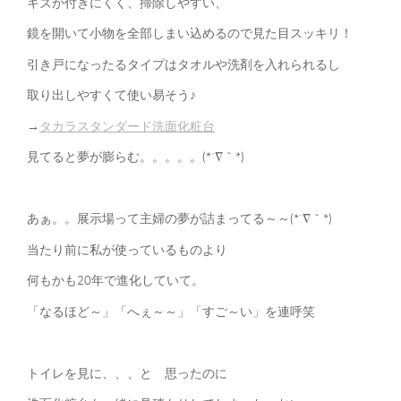
キズが付きにくく、掃除しやすい、
鏡を開いて小物を全部しまい込めるので見た目スッキリ！
引き戸になったるタイプはタオルや洗剤を入れられるし
取り出しやすくて使い易そう♪
→
タカラスタンダード洗面化粧台
見てると夢が膨らむ。。。。。(*´∇｀*)
あぁ。。展示場って主婦の夢が詰まってる～～(*´∇｀*)
当たり前に私が使っているものより
何もかも20年で進化していて。
「なるほど～」「へぇ～～」「すご～い」を連呼笑
トイレを見に、、、と 思ったのに