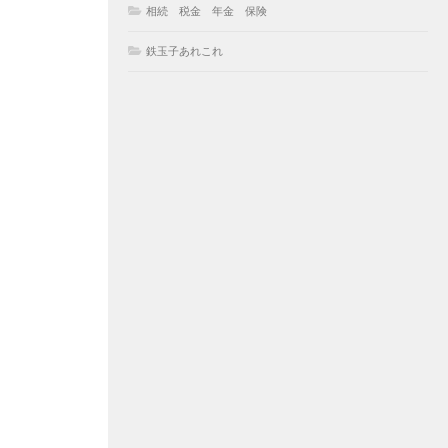
相続 税金 年金 保険
鉄玉子あれこれ