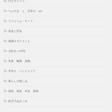
FXとチャート
つぶやき、と 日常の、etc
リフォーム・ＤＩＹ
借金と貯金
健康＆ダイエット
大好き♪100均
失業 離職 就職
手作り ハンドメイド
暮らしの愉しみ
相続 税金 年金 保険
鉄玉子あれこれ