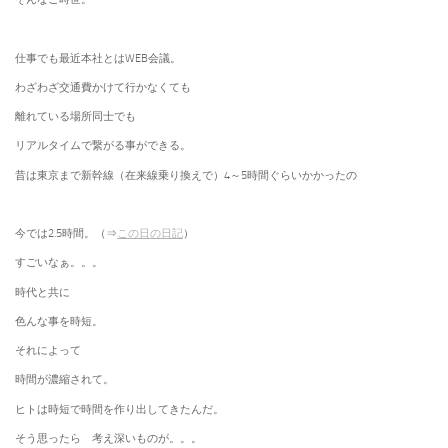
仕事でも最近本社とはWEB会議。
わざわざ交通費かけて行かなくても
離れている場所同士でも
リアルタイムで繋がる事ができる。
昔は東京まで新幹線（在来線乗り換えで）4～5時間ぐらいかかったの
今では2.5時間。（⇒
この日の日記
）
すごいなぁ。。。
時代と共に
色んな事を時短。
それによって
時間が濃縮されて。
ヒトは時短で時間を作り出してきたんだ。
そう思ったら 考え深いものが。。。