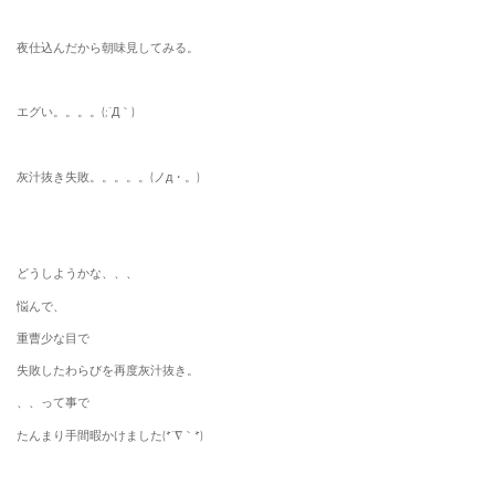
夜仕込んだから朝味見してみる。
エグい。。。。(;´Д｀)
灰汁抜き失敗。。。。。(ノд・。)
どうしようかな、、、
悩んで、
重曹少な目で
失敗したわらびを再度灰汁抜き。
、、って事で
たんまり手間暇かけました(*´∇｀*)