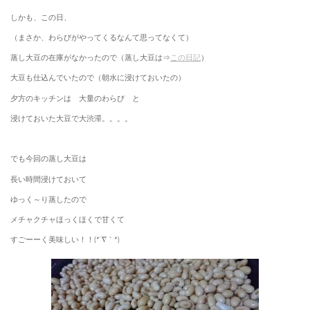
しかも、この日、
（まさか、わらびがやってくるなんて思ってなくて）
蒸し大豆の在庫がなかったので（蒸し大豆は⇒
この日記
）
大豆も仕込んでいたので（朝水に浸けておいたの）
夕方のキッチンは 大量のわらび と
浸けておいた大豆で大渋滞。。。。
でも今回の蒸し大豆は
長い時間浸けておいて
ゆっく～り蒸したので
メチャクチャほっくほくで甘くて
すごーーく美味しい！！(*´∇｀*)