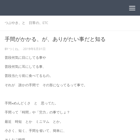
コンテンツへスキップ
つぶやき、と 日常の、ETC
手間がかかる、が、ありがたい事だと知る
BY
つくね。
·
2019年5月31日
普段何気に目にしてる事や
普段何気に耳にしてる事、
普段当たり前に食べてるもの。
それが 誰かの手間で その形になってるって事で。
手間=めんどくさ と 思ってた。
手間って「時間」や「労力」の事でしょ？
最近 時短 とか ミニマム とか。
小さく、短く、手間を省いて、簡単に、
そんなご時世。