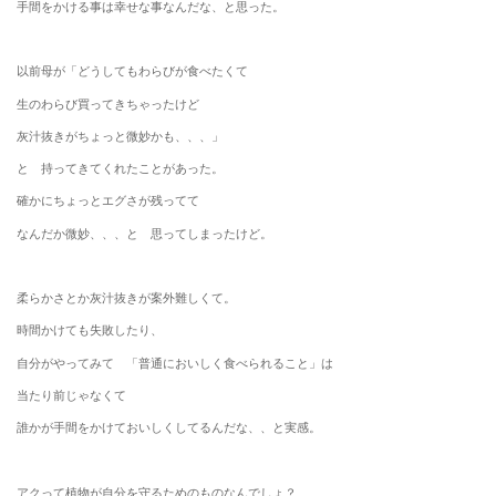
手間をかける事は幸せな事なんだな、と思った。
以前母が「どうしてもわらびが食べたくて
生のわらび買ってきちゃったけど
灰汁抜きがちょっと微妙かも、、、」
と 持ってきてくれたことがあった。
確かにちょっとエグさが残ってて
なんだか微妙、、、と 思ってしまったけど。
柔らかさとか灰汁抜きが案外難しくて。
時間かけても失敗したり、
自分がやってみて 「普通においしく食べられること」は
当たり前じゃなくて
誰かが手間をかけておいしくしてるんだな、、と実感。
アクって植物が自分を守るためのものなんでしょ？