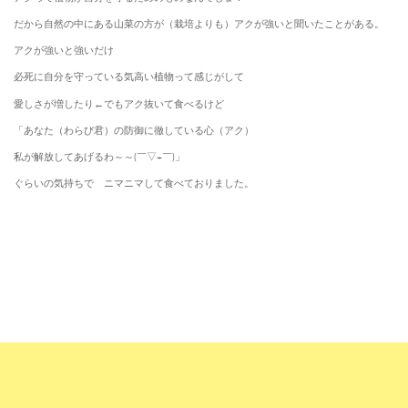
だから自然の中にある山菜の方が（栽培よりも）アクが強いと聞いたことがある。
アクが強いと強いだけ
必死に自分を守っている気高い植物って感じがして
愛しさが増したり←でもアク抜いて食べるけど
「あなた（わらび君）の防御に徹している心（アク）
私が解放してあげるわ～～(￣▽+￣)」
ぐらいの気持ちで ニマニマして食べておりました。