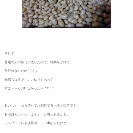
そして
普通の人の倍（失敗したので）時間をかけて
灰汁抜きしたわらびも
触感も抜群で いい粘りもあって
すご～～くおいしかった～(*´∇｀*)
おいしい わらびってお刺身で食べると抜群です♪
お刺身というと「え？」、と思われるかも。
シンプルにわさび醤油、って事なんだけど。