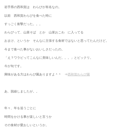
岩手県の西和賀は わらびが有名なの。
以前 西和賀わらびを食べた時に
すっごく衝撃だった。。。
わらびって、山菜そば とか 山菜おこわ に入ってる
おまけ、というか そんなに主張する食材ではないと思ってたんだけど。
今まで食べた事がないおいしさだったの。
「え？ワラビってこんなに美味しいんだ。。。」とビックリ。
今が旬です。
興味がある方はわらび園ありますよ＾＾ ⇒
西和賀わらび園
あ、脱線しましたが。。
年々、年を追うごとに
時間をかける事が楽しいと言うか
その食材が愛おしいというか。