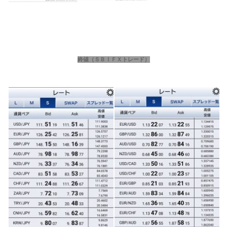
終値（ＳＢＩＦＸトレード）