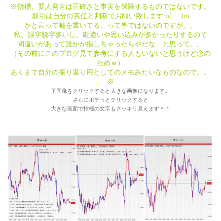
※指標、要人発言は正確さと事実を保障するものではないです。
取引は自分の責任と判断でお願い致しますm(_ _)m
かと言って嘘を書いてる、って事ではないのですが。。
私、誤字脱字多いし、勘違いや思い込みが多かったりするので
間違いがあって誰かが損しちゃったらやだな、と思って。。
（その前にこのブログ見て参考にする人もいないと思うけど念の
ためｗ）
あくまで自分の振り返り用としてのメモみたいなものなので。。
※
下画像をクリックすると大きな画像になります。
さらにポチっとクリックすると
大きな画面で指標の文字もクッキリ見えます＾＾