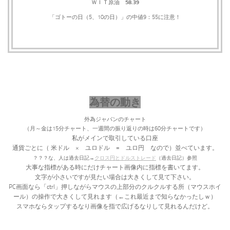
58.39
ＷＩＴ原油
「ゴトーの日（5、10の日）」の中値9：55に注意！
為替の動き
外為ジャパンのチャート
（月～金は15分チャート、一週間の振り返りの時は60分チャートです）
私がメインで取引している口座
通貨ごとに（
米ドル × ユロドル = ユロ円 なので）並べています。
？？？な、人は過去日記→
クロス円とドルストレード
（過去日記）参照
大事な指標がある時にだけチャート画像内に指標を書いてます。
文字が小さいですが見たい場合は大きくして見て下さい。
PC画面なら「ctrl」押しながらマウスの上部分のクルクルする所（マウスホイ
ール）の操作で大きくして見れます（←これ最近まで知らなかったしｗ）
スマホならタップするなり画像を指で広げるなりして見れるんだけど。