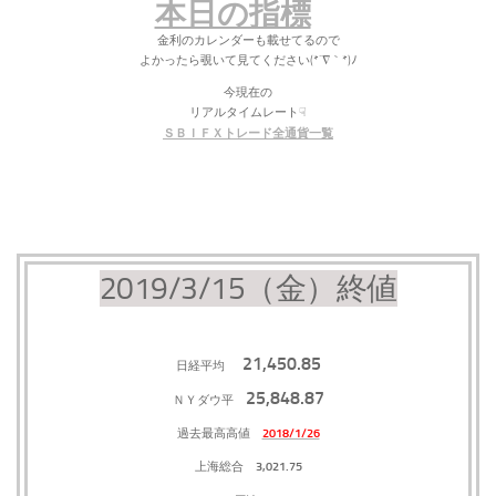
本日の指標
金利のカレンダーも載せてるので
よかったら覗いて見てください(*´∇｀*)ﾉ
今現在の
リアルタイムレート☟
ＳＢＩＦＸトレード全通貨一覧
2019/3/15（金）終値
21,450.85
日経平均
25,848.87
ＮＹダウ平
2018/1/26
過去最高高値
3,021.75
上海総合