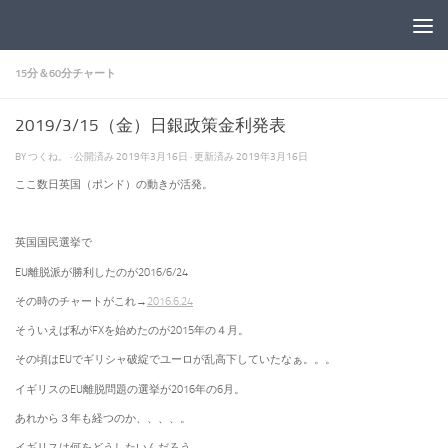
コンテンツへスキップ
15分＆60分チャート
2019/3/15（金）日銀政策金利発表
BY
つくね。
· 公開済み
2019年3月16日
· 更新済み
2019年3月16日
ここ数日英国（ポンド）の動きが活発。
英国国民選挙で
EU離脱派が勝利したのが2016/6/24
その時のチャートがこれ→
2016.6.24
そういえば私がFXを始めたのが2015年の４月。
その頃はEUでギリシャ破綻でユーロが乱高下していたなぁ。。。
イギリスのEU離脱問題の選挙が2016年の6月。
あれから３年も経つのか、、、、。
イギリスは何をどうしたいんだろう。