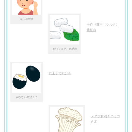
耳ツボ図鑑
手作り繭玉（シルク）
化粧水
絹（シルク）化粧水
鉄玉子で鉄分を
錆びない方法！？
メタボ解消！？えの
き氷