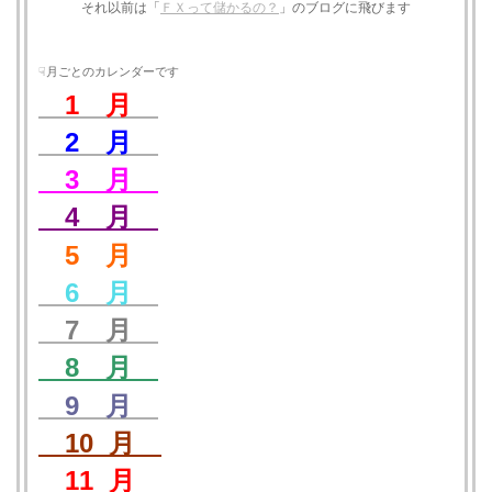
それ以前は「
ＦＸって儲かるの？
」のブログに飛びます
☟月ごとのカレンダーです
1 月
2 月
3 月
4 月
5 月
6 月
7 月
8 月
9 月
10 月
11 月