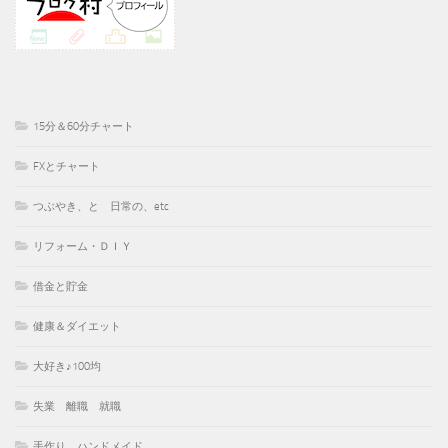
15分＆60分チャート
FXとチャート
つぶやき、と 日常の、etc
リフォーム・ＤＩＹ
借金と貯金
健康＆ダイエット
大好き♪100均
失業 離職 就職
手作り ハンドメイド