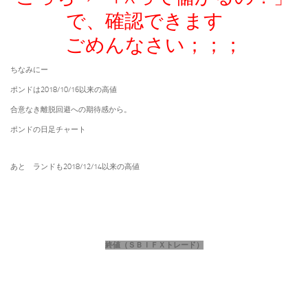
で、確認できます
ごめんなさい；；；
ちなみにー
ポンドは2018/10/16以来の高値
合意なき離脱回避への期待感から。
ポンドの日足チャート
あと ランドも2018/12/14以来の高値
終値（ＳＢＩＦＸトレード）