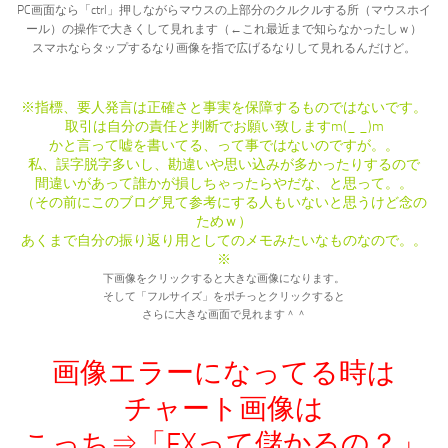
PC画面なら「ctrl」押しながらマウスの上部分のクルクルする所（マウスホイ
ール）の操作で大きくして見れます（←これ最近まで知らなかったしｗ）
スマホならタップするなり画像を指で広げるなりして見れるんだけど。
※指標、要人発言は正確さと事実を保障するものではないです。
取引は自分の責任と判断でお願い致しますm(_ _)m
かと言って嘘を書いてる、って事ではないのですが。。
私、誤字脱字多いし、勘違いや思い込みが多かったりするので
間違いがあって誰かが損しちゃったらやだな、と思って。。
（その前にこのブログ見て参考にする人もいないと思うけど念の
ためｗ）
あくまで自分の振り返り用としてのメモみたいなものなので。。
※
下画像をクリックすると大きな画像になります。
そして「フルサイズ」をポチっとクリックすると
さらに大きな画面で見れます＾＾
画像エラーになってる時は
チャート画像は
こっち⇒「FXって儲かるの？」