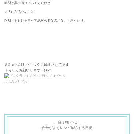
時間と共に薄れていくんだけど
大人になるためには
区切りを付ける事って絶対必要なのだな、と思ったり。
更新がんばれクリックに励まされてます
よろしくお願いしますー(´Д⊂
にほんブログ村
—- 自分用レシピ —
（自分がよくレシピ確認する日記）