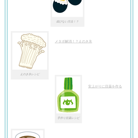
錆びない方法！？
メタボ解消！？えのき氷
えのき氷レシピ
安上がりに目薬を作る
手作り目薬レシピ