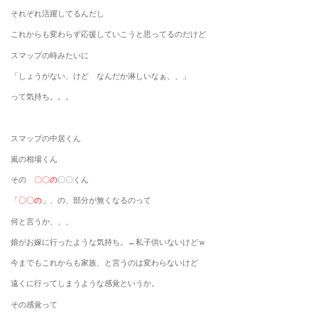
それぞれ活躍してるんだし
これからも変わらず応援していこうと思ってるのだけど
スマップの時みたいに
「しょうがない、けど なんだか淋しいなぁ、、」
って気持ち。。。
スマップの中居くん
嵐の相場くん
その
〇〇の
〇〇くん
「
〇〇の
」、の、部分が無くなるのって
何と言うか、、、
娘がお嫁に行ったような気持ち。←私子供いないけどｗ
今までもこれからも家族、と言うのは変わらないけど
遠くに行ってしまうような感覚というか。
その感覚って