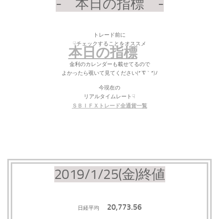
- 本日の指標 -
トレード前に
☟チェックすることをオススメ
本日の指標
金利のカレンダーも載せてるので
よかったら覗いて見てください(*´∇｀*)ﾉ
今現在の
リアルタイムレート☟
ＳＢＩＦＸトレード全通貨一覧
2019/1/25(金)終値
20,773.56
日経平均