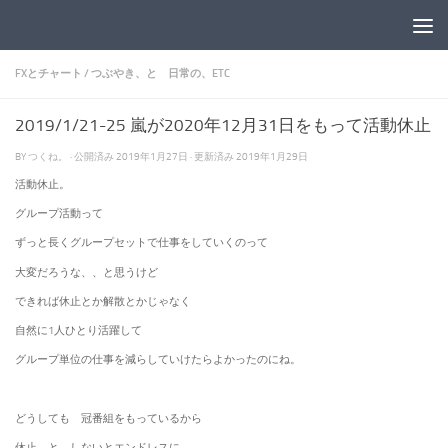
コンテンツへスキップ
FXとチャート
/
つぶやき、と 日常の、ETC
2019/1/21-25 嵐が2020年12月31日をもって活動休止
BY
つくね。
· 公開済み
2019年1月27日
· 更新済み
2019年1月29日
活動休止。
グループ活動って
ずっと長くグループセットで仕事をしていくのって
大変だろうな、、と思うけど
できれば休止とか解散とかじゃなく
自然に1人ひとり活躍して
グループ単位の仕事を減らしていけたらよかったのにね。
どうしても 冠番組をもっているから
休止 と しないとエンドレスに