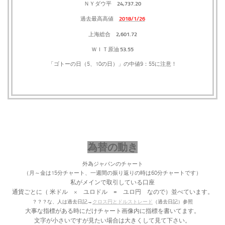
24,737.20
ＮＹダウ平
2018/1/26
過去最高高値
2,601.72
上海総合
53.55
ＷＩＴ原油
「ゴトーの日（5、10の日）」の中値9：55に注意！
為替の動き
外為ジャパンのチャート
（月～金は15分チャート、一週間の振り返りの時は60分チャートです）
私がメインで取引している口座
通貨ごとに（
米ドル × ユロドル = ユロ円 なので）並べています。
？？？な、人は過去日記→
クロス円とドルストレード
（過去日記）参照
大事な指標がある時にだけチャート画像内に指標を書いてます。
文字が小さいですが見たい場合は大きくして見て下さい。