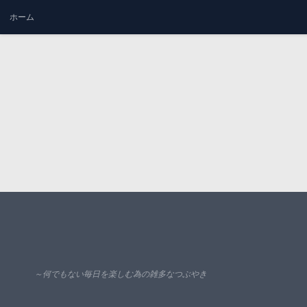
ホーム
コンテンツへスキップ
～何でもない毎日を楽しむ為の雑多なつぶやき