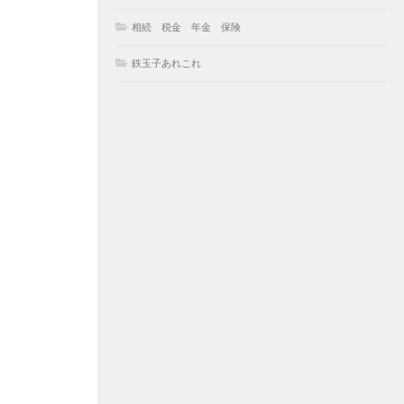
相続 税金 年金 保険
鉄玉子あれこれ