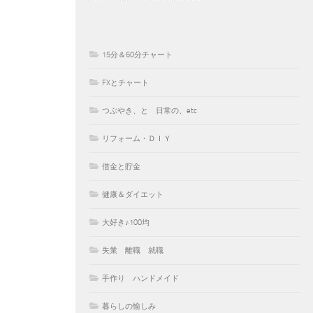
15分＆60分チャート
FXとチャート
つぶやき、と 日常の、etc
リフォーム・ＤＩＹ
借金と貯金
健康＆ダイエット
大好き♪100均
失業 離職 就職
手作り ハンドメイド
暮らしの愉しみ