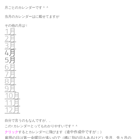
月ごとのカレンダーです＾＾
当月のカレンダーはに載せてますが
その他の月は☟
1月
2月
3月
4月
5月
6月
7月
8月
9月
10月
11月
12月
自分で言うのもなんですが、、
この↑カレンダーとってもわかりやすいです＾＾
（途中作成中ですが；）
クリック
するとカレンダーに飛びます
雇用の日は第一金曜日が多いので（稀に別の日もあるけど）先月、先々月の