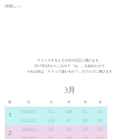
[岩陰]_･｡)
クリックするとその日の日記に飛びます。
2017年6月からこのＨＰ「ね。」を始めたので
それ以前は「ＦＸって儲かるの？」のブログに飛びます
3月
週
月
火
水
木
金
2018/2/26
2/27
2/28
3/1
3/2
1
2017/2/27
2/28
3/1
3/2
3/3
2018/3/5
3/6
3/7
3/8
3/9
2
2017/3/6
3/7
3/8
3/9
3/10