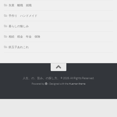
失業 離職 就職
手作り ハンドメイド
暮らしの愉しみ
相続 税金 年金 保険
鉄玉子あれこれ
人生、の、旨み。の探し方。 © 2026. All Rights Reserved.
Powered by
- Designed with the
Hueman theme