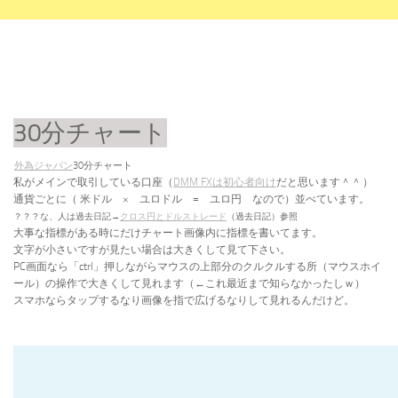
30分チャート
外為ジャパン
30分チャート
私がメインで取引している口座（
DMM FXは初心者向け
だと思います＾＾
）
通貨ごとに（
米ドル × ユロドル = ユロ円 なので）並べています。
？？？な、人は過去日記→
クロス円とドルストレード
（過去日記）参照
大事な指標がある時にだけチャート画像内に指標を書いてます。
文字が小さいですが見たい場合は大きくして見て下さい。
PC画面なら「ctrl」押しながらマウスの上部分のクルクルする所（マウスホイ
ール）の操作で大きくして見れます（←これ最近まで知らなかったしｗ）
スマホならタップするなり画像を指で広げるなりして見れるんだけど。