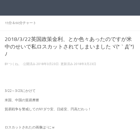
コンテンツへスキップ
15分＆60分チャート
2018/3/22英国政策金利、とか色々あったのですが米
中のせいで私ロスカットされてしまいましたヾ(*｀Д´*)
ﾉ
BY
つくね。
· 公開済み
2018年3月23日
· 更新済み
2018年3月23日
3/22～3/23にかけて
米国、中国の貿易摩擦
貿易戦争を警戒してのNYダウ安、日経安、円高だわっ！
ロスカットされたの画像は☟にｗ