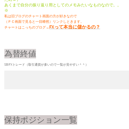
あくまで自分の振り返り用としてのメモみたいなものなので。。
※
私は旧ブログのチャート画面の方が好きなので
（ＰＣ画面で見ると一目瞭然）リンクしときます。
FXって本当に儲かるの？
チャートはこっちのブログ→
為替終値
SBIFXトレード（取引通貨が多いので一覧が見やすい＾＾）​
保持ポジション一覧