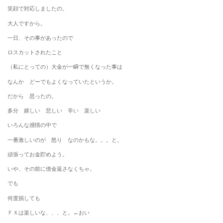
笑顔で対応しましたの。
大人ですから。
一日、その事があったので
ロスカットされたこと
（私にとっての）大金が一瞬で無くなった事は
なんか どーでもよくなっていたというか。
だから 思ったの。
多分 嬉しい 悲しい 辛い 楽しい
いろんな感情の中で
一番激しいのが 怒り なのかもな。。。と。
頑張ってお金貯めよう。
いや、その前に借金返さなくちゃ。
でも
何度損しても
ＦＸは楽しいな、、、と。←おい