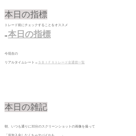
本日の指標
トレード前にチェックすることをオススメ
本日の指標
➡
今現在の
リアルタイムレート→
ＳＢＩＦＸトレード全通貨一覧
本日の雑記
朝、いつも通りに30分のスクリーンショットの画像を撮って
「追加入金しなくちゃヤバイかも、、」