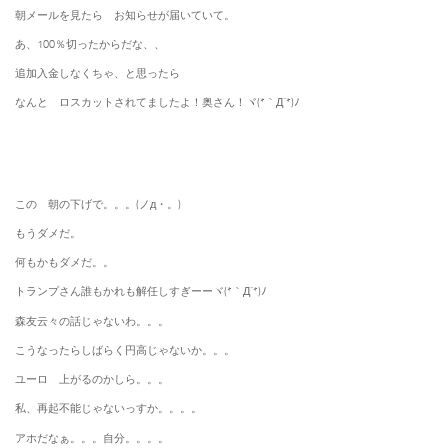
朝メールを見たら お知らせが届いていて。
あ、100％切ったからだな、、
追加入金しなくちゃ、と思ったら
なんと ロスカットされてましたよ！奥さん！ヾ(*｀Д´*)ﾉ
この 朝の下げで。。。(ノд・。)
もうダメだ。
何もかもダメだ。。
トランプさん誰もかれも解任しすぎーーヾ(*｀Д´*)ﾉ
森友云々の話じゃないわ。。。
こうなったらしばらく円高じゃないか。。。
ユーロ 上がるのかしら。。。
私、再起不能じゃないっすか。。。。
アホだなぁ。。。自分。。。。