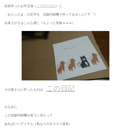
以前作ったお年玉袋（
この日の日記
）に
「おとしだま」の文字を 活版印刷機で作ってみました(*´∇｀*)
出来上がりはこんな感じ（ちょっと失敗ｗｗｗ）
この日記
その後さらに作ったものは
ちなみに
この活版印刷機を使うに当たって
あればいいアイテム（私なりのオススメ道具）