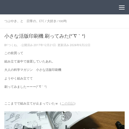
コンテンツへスキップ
つぶやき、と 日常の、ETC
/
大好き♪100均
小さな活版印刷機 刷ってみた(*´∇｀*)
BY
つくね。
· 公開済み
2017年12月21日
· 更新済み
2026年5月22日
この前買って
組み立て途中で放置していたあれ。
大人の科学マガジン 小さな活版印刷機
ようやく組み立てて
刷ってみましたーーー(*´∇｀*)
ここまでで組み立てが止まっていたｗ（
この日記
）