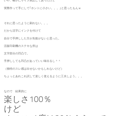
いや、確かにサイズ表記してあったけど
実際作って手にして｢ホントに小さい。。。｣と思ったもんｗ
それに思ったように刷れない。。。
だから活字にインクを付けて
自分で手押しした方が失敗がないと思った。
活版印刷機のステキな所は
文字部分の凹凸で。
手押ししても凹凸があっていい味出るし＾＾
（独特のスレ感は出せないかもしれないけど）
ちょっとあれこれ試して楽しく使えるように工夫しよう。。。
なので 結果的に
楽しさ100％
けど