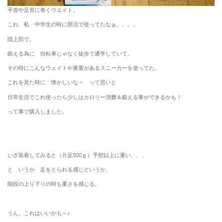
手首や足首に巻くウエイト。
これ、私 中学生の時に部活で使ってたなぁ。。。。
陸上部で。
鍛える為に 自転車じゃなく徒歩で通学していて。
その時にこんなウェイトや重量があるスニーカーを使ってた。
これを見た時に 懐かしいな～ って思いと
日常生活でこれ使ったら少しはカロリー消費＆鍛える事ができるかも！
って事で購入しました。
いざ装着してみると（片足500ｇ）予想以上に重い、、、
と いうか 足をとられる感じというか。
階段の上り下りの時も重さを感じる。
うん。これはいいかも～♪