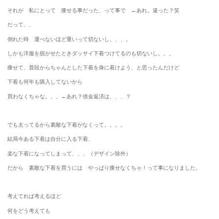
それが 私にとって 痩せる事だった、って事で ←あれ。違った？笑
だって、、
倒れた時 運べないほど重いって切ないし、、、。
しかも洋服を脱がせたときダッサイ下着つけてるのも切ないし。。。
痩せて、普段からちゃんとした下着を身に着けよう、と思ったんだけど
下着も何年も購入してないから
買わなくちゃな。。。←あれ？借金返済は、、、？
でも太ってるから素敵な下着がなくって。。。。
結局今ある下着は自分に入る下着、
楽な下着になってしまって、、、（デザイン除外）
だから 素敵な下着を買うには やっぱり痩せなくちゃ！って事になりました。
考えてれば考えるほど
何をどう考えても