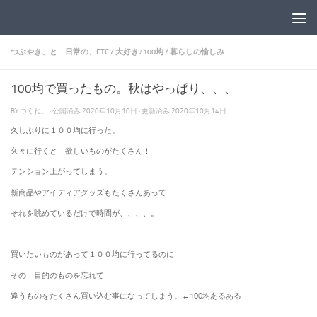
コンテンツへスキップ
つぶやき、と 日常の、ETC
/
大好き♪100均
/
暮らしの愉しみ
100均で買ったもの。秋はやっぱり、、、
BY
つくね。
· 公開済み
2020年10月10日
· 更新済み
2020年10月14日
久しぶりに１００均に行った。
久々に行くと 欲しいものがたくさん！
テンション上がってしまう。
新商品やアイディアグッズもたくさんあって
それを眺めているだけで時間が、、、、。
買いたいものがあって１００均に行ってるのに
その 目的のものを忘れて
違うものをたくさん買い込む事になってしまう。←100均あるある