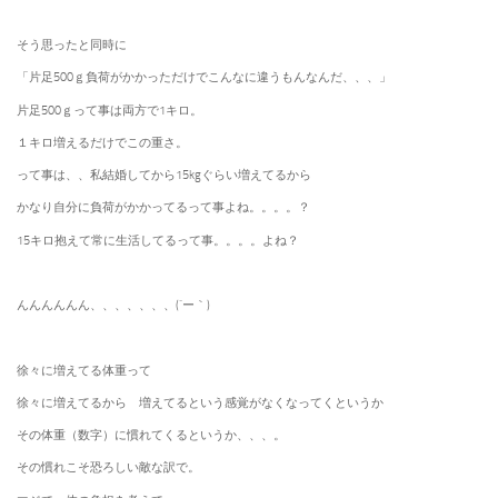
そう思ったと同時に
「片足500ｇ負荷がかかっただけでこんなに違うもんなんだ、、、」
片足500ｇって事は両方で1キロ。
１キロ増えるだけでこの重さ。
って事は、、私結婚してから15kgぐらい増えてるから
かなり自分に負荷がかかってるって事よね。。。。？
15キロ抱えて常に生活してるって事。。。。よね？
んんんんんん、、、、、、、(´ー｀)
徐々に増えてる体重って
徐々に増えてるから 増えてるという感覚がなくなってくというか
その体重（数字）に慣れてくるというか、、、。
その慣れこそ恐ろしい敵な訳で。