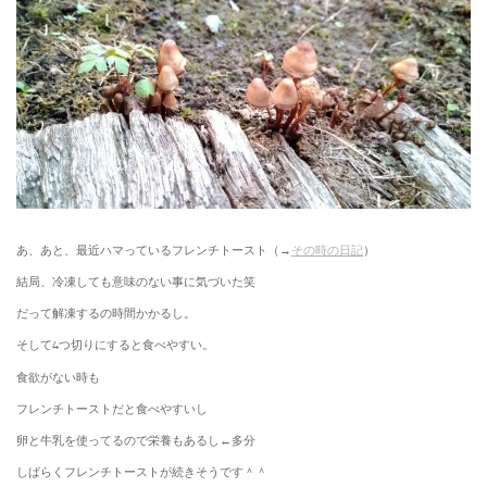
あ、あと、最近ハマっているフレンチトースト（→
その時の日記
）
結局、冷凍しても意味のない事に気づいた笑
だって解凍するの時間かかるし。
そして4つ切りにすると食べやすい。
食欲がない時も
フレンチトーストだと食べやすいし
卵と牛乳を使ってるので栄養もあるし←多分
しばらくフレンチトーストが続きそうです＾＾