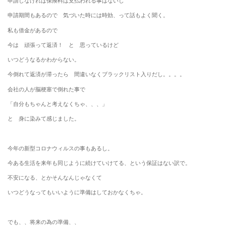
申請しなければ保険料は支払われる事はないし
申請期間もあるので 気づいた時には時効、って話もよく聞く。
私も借金があるので
今は 頑張って返済！ と 思っているけど
いつどうなるかわからない。
今倒れて返済が滞ったら 間違いなくブラックリスト入りだし。。。。
会社の人が脳梗塞で倒れた事で
「自分もちゃんと考えなくちゃ、、、」
と 身に染みて感じました。
今年の新型コロナウィルスの事もあるし。
今ある生活を来年も同じように続けていけてる、という保証はない訳で。
不安になる、とかそんなんじゃなくて
いつどうなってもいいように準備はしておかなくちゃ。
でも、、将来の為の準備、、