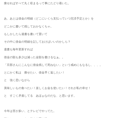
痩せればすべて丸く収まるって事にたどり着いた。
あ、あとは借金の明細（どこにいくら支払っていつ完済予定とか）を
どこかに書いて残しておかなくちゃ。
もしかしたら遺書を書いて置いて
その中に借金の明細を記しておけばいいのかしら？
遺書も毎年更新すれば
借金の額も多少は減った金額を書けるなぁ。。
「旦那さんにこんなに借金残して死ねない」という戒めにもなるし、、、。
とにかく私は 痩せたい、借金早く返したい！
と 強く思いながら
美味しいもの食べたい！楽しくお金を使いたい！それが私の幸せ！
と すごく矛盾してる あほぉなのだな、と思います。
今年は苔が多い、とテレビでやってた。