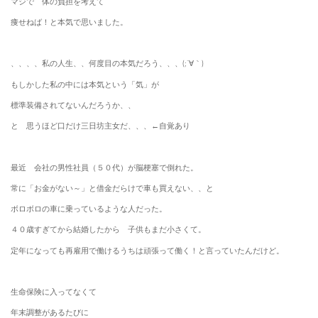
マジで 体の負担を考えて
痩せねば！と本気で思いました。
、、、、私の人生、、何度目の本気だろう、、、(;´∀｀)
もしかした私の中には本気という「気」が
標準装備されてないんだろうか、、
と 思うほど口だけ三日坊主女だ、、、←自覚あり
最近 会社の男性社員（５０代）が脳梗塞で倒れた。
常に「お金がない～」と借金だらけで車も買えない、、と
ボロボロの車に乗っているような人だった。
４０歳すぎてから結婚したから 子供もまだ小さくて。
定年になっても再雇用で働けるうちは頑張って働く！と言っていたんだけど。
生命保険に入ってなくて
年末調整があるたびに