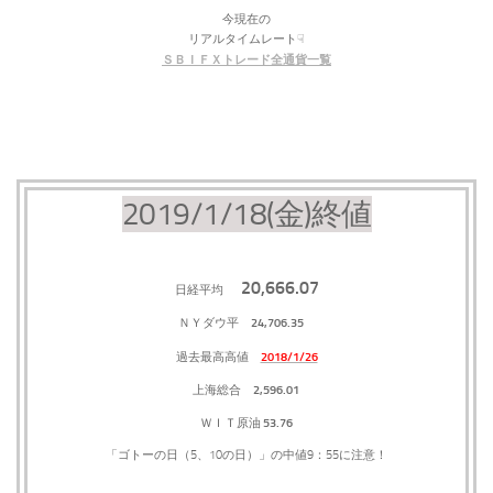
今現在の
リアルタイムレート☟
ＳＢＩＦＸトレード全通貨一覧
2019/1/18(金)終値
20,666.07
日経平均
24,706.35
ＮＹダウ平
2018/1/26
過去最高高値
2,596.01
上海総合
53.76
ＷＩＴ原油
「ゴトーの日（5、10の日）」の中値9：55に注意！