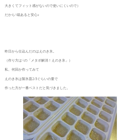
大きくてフィット感がないので使いにくいので）
だから1箱あると安心♪
昨日から仕込んだのはえのき氷。
（作り方は☟の「メタボ解消！えのき氷」）
私、何回か作ってみて
えのき氷は製氷皿2/3ぐらいの量で
作った方が一番ベストだと気づきました。