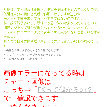
※指標、要人発言は正確さと事実を保障するものではないです。
取引は自分の責任と判断でお願い致しますm(_ _)m
かと言って嘘を書いてる、って事ではないのですが。。
私、誤字脱字多いし、勘違いや思い込みが多かったりするので
間違いがあって誰かが損しちゃったらやだな、と思って。。
（その前にこのブログ見て参考にする人もいないと思うけど念の
ためｗ）
あくまで自分の振り返り用としてのメモみたいなものなので。。
※
下画像をクリックすると大きな画像になります。
そして「フルサイズ」をポチっとクリックすると
さらに大きな画面で見れます＾＾
画像エラーになってる時は
チャート画像は
こっち⇒「
FXって儲かるの？
」
で、確認できます
ごめんなさい；；；