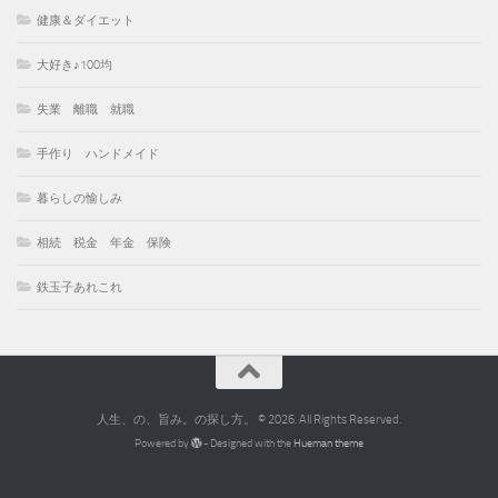
健康＆ダイエット
大好き♪100均
失業 離職 就職
手作り ハンドメイド
暮らしの愉しみ
相続 税金 年金 保険
鉄玉子あれこれ
人生、の、旨み。の探し方。 © 2026. All Rights Reserved.
Powered by
- Designed with the
Hueman theme