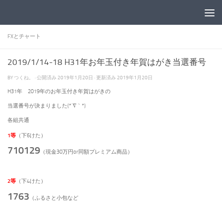
コンテンツへスキップ
FXとチャート
2019/1/14-18 H31年お年玉付き年賀はがき当選番号
BY
つくね。
· 公開済み
2019年1月20日
· 更新済み
2019年1月20日
H31年 2019年のお年玉付き年賀はがきの
当選番号が決まりました(*´∇｀*)
各組共通
1等
（下6けた）
710129
（現金30万円or同額プレミアム商品）
2等
（下4けた）
1763
（ふるさと小包など