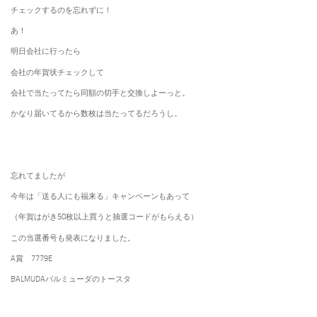
チェックするのを忘れずに！
あ！
明日会社に行ったら
会社の年賀状チェックして
会社で当たってたら同額の切手と交換しよーっと。
かなり届いてるから数枚は当たってるだろうし。
忘れてましたが
今年は「送る人にも福来る」キャンペーンもあって
（年賀はがき50枚以上買うと抽選コードがもらえる）
この当選番号も発表になりました。
A賞 7779E
BALMUDAバルミューダのトースタ