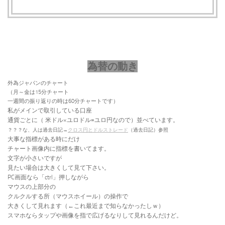
為替の動き
外為ジャパンのチャート
（月～金は15分チャート
一週間の振り返りの時は60分チャートです）
私がメインで取引している口座
通貨ごとに（
米ドル×ユロドル=ユロ円なので）並べています。
？？？な、人は過去日記→
クロス円とドルストレード
（過去日記）参照
大事な指標がある時にだけ
チャート画像内に指標を書いてます。
文字が小さいですが
見たい場合は大きくして見て下さい。
PC画面なら「ctrl」押しながら
マウスの上部分の
クルクルする所（マウスホイール）の操作で
大きくして見れます（←これ最近まで知らなかったしｗ）
スマホならタップや画像を指で広げるなりして見れるんだけど。