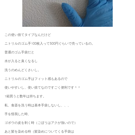
この使い捨てタイプなんだけど
ニトリルのゴム手100枚入って500円ぐらいで売っているの。
普通のゴム手袋だと
水が入ると臭くなるし
洗うのめんどくさいし。
ニトリルのゴム手はフィット感もあるので
使いやすいし、使い捨てなのですごく便利です＾＾
1箱買うと数年は持ちます。
私、食器を洗う時は基本手袋しないし、、、
手を怪我した時、
ゴボウの皮を剥く時（ごぼうはアクが強いので）
あと髪を染める時（髪染めについてくる手袋は