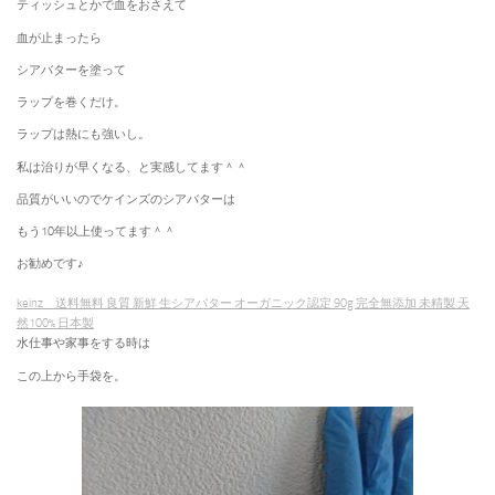
ティッシュとかで血をおさえて
血が止まったら
シアバターを塗って
ラップを巻くだけ。
ラップは熱にも強いし。
私は治りが早くなる、と実感してます＾＾
品質がいいのでケインズのシアバターは
もう10年以上使ってます＾＾
お勧めです♪
keinz 送料無料
良質 新鮮 生シアバター オーガニック認定 90g 完全無添加 未精製 天
然100% 日本製
水仕事や家事をする時は
この上から手袋を。