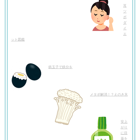
耳
ツ
ボ
ダ
イ
エ
ット図鑑
鉄玉子で鉄分を
メタボ解消！？えのき氷
安上
がり
に目
薬を