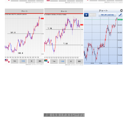
終値（ＳＢＩＦＸトレード）