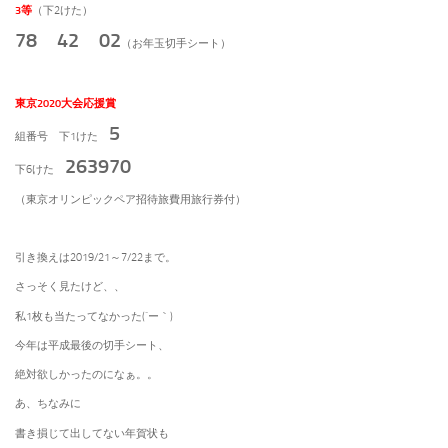
3等
（下2けた）
78 42 02
（お年玉切手シート）
東京2020大会応援賞
5
組番号 下1けた
263970
下6けた
（東京オリンピックペア招待旅費用旅行券付）
引き換えは2019/21～7/22まで。
さっそく見たけど、、
私1枚も当たってなかった(´ー｀)
今年は平成最後の切手シート、
絶対欲しかったのになぁ。。
あ、ちなみに
書き損じて出してない年賀状も