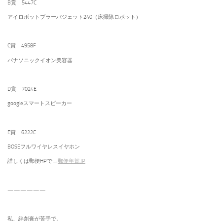
B賞 5447C
アイロボットブラーバジェット240（床掃除ロボット）
C賞 4958F
パナソニックイオン美容器
D賞 7024E
googleスマートスピーカー
E賞 6222C
BOSEフルワイヤレスイヤホン
詳しくは郵便HPで→
郵便年賀.JP
——————
私、絆創膏が苦手で。