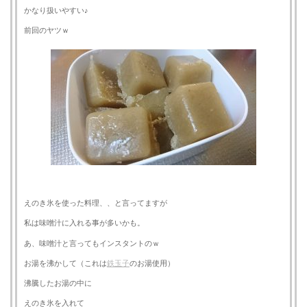
かなり扱いやすい♪
前回のヤツｗ
えのき氷を使った料理、、と言ってますが
私は味噌汁に入れる事が多いかも。
あ、味噌汁と言ってもインスタントのｗ
お湯を沸かして（これは
鉄玉子
のお湯使用）
沸騰したお湯の中に
えのき氷を入れて