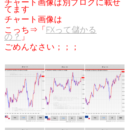
チャート画像は別ブログに載せ
てます
チャート画像は
こっち⇒「
FXって儲かる
の？
」
ごめんなさい；；；