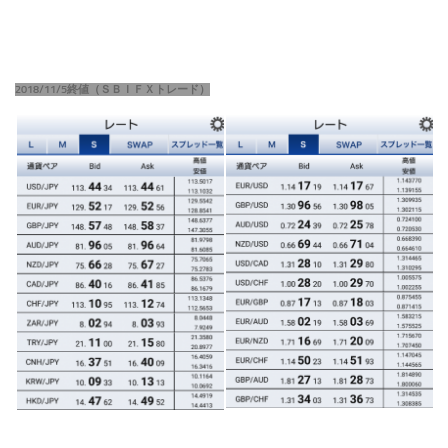
2018/11/5終値（ＳＢＩＦＸトレード）