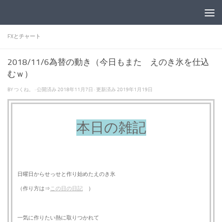
コンテンツへスキップ
FXとチャート
2018/11/6為替の動き（今日もまた えのき氷を仕込
むｗ）
BY
つくね。
· 公開済み
2018年11月7日
· 更新済み
2019年1月19日
本日の雑記
日曜日からせっせと作り始めたえのき氷
（作り方は⇒
この日の日記
）
一気に作りたい熱に取りつかれて