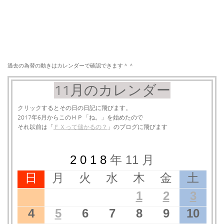
過去の為替の動きはカレンダーで確認できます＾＾
11月のカレンダー
クリックするとその日の日記に飛びます。
2017年6月からこのＨＰ「ね。」を始めたので
それ以前は「
ＦＸって儲かるの？
」のブログに飛びます
2 0 1 8
年 11 月
日
月
火
水
木
金
土
1
2
3
4
5
6
7
8
9
10