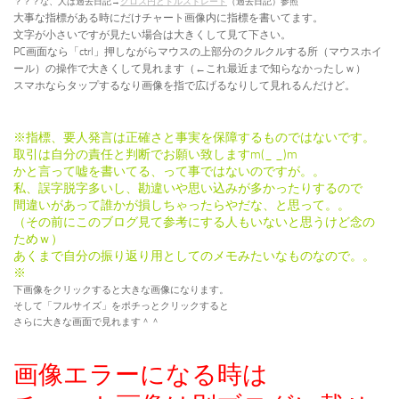
？？？な、人は過去日記→
クロス円とドルストレード
（過去日記）参照
大事な指標がある時にだけチャート画像内に指標を書いてます。
文字が小さいですが見たい場合は大きくして見て下さい。
PC画面なら「ctrl」押しながらマウスの上部分のクルクルする所（マウスホイ
ール）の操作で大きくして見れます（←これ最近まで知らなかったしｗ）
スマホならタップするなり画像を指で広げるなりして見れるんだけど。
※指標、要人発言は正確さと事実を保障するものではないです。
取引は自分の責任と判断でお願い致しますm(_ _)m
かと言って嘘を書いてる、って事ではないのですが。。
私、誤字脱字多いし、勘違いや思い込みが多かったりするので
間違いがあって誰かが損しちゃったらやだな、と思って。。
（その前にこのブログ見て参考にする人もいないと思うけど念の
ためｗ）
あくまで自分の振り返り用としてのメモみたいなものなので。。
※
下画像をクリックすると大きな画像になります。
そして「フルサイズ」をポチっとクリックすると
さらに大きな画面で見れます＾＾
画像エラーになる時は