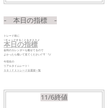
- 本日の指標 -
トレード前に
☟チェックすることをオススメ
本日の指標
金利のカレンダーも載せてるので
よかったら覗いて見てください(*´∇｀*)ﾉ
今現在の
リアルタイムレート☟
ＳＢＩＦＸトレード全通貨一覧
11/6終値