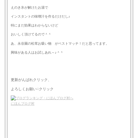
えのき氷が解けたお湯で
インスタントの味噌汁を作るだけだし♪
特にまだ効果はわからないけど
おいしく頂けてるので＾＾
あ、永谷園の松茸お吸い物 がベストマッチ！だと思ってます。
興味がある人はお試しあれ～♪＾＾
更新がんばれクリック、
よろしくお願い
クリック
☟
にほんブログ村