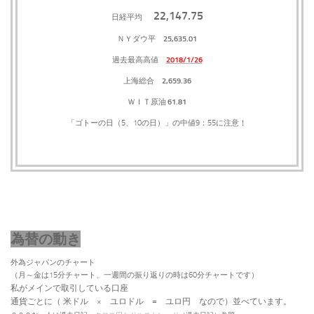
22,147.75
日経平均
25,635.01
ＮＹダウ平
2018/1/26
過去最高高値
2,659.36
上海総合
61.81
ＷＩＴ原油
「ゴトーの日（5、10の日）」の中値9：55に注意！
為替の動き
外為ジャパンのチャート
（月～金は15分チャート、一週間の振り返りの時は60分チャートです）
私がメインで取引している口座
通貨ごとに（
米ドル × ユロドル = ユロ円 なので）並べています。