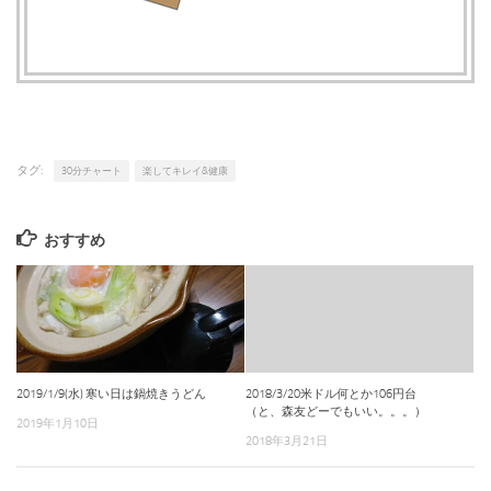
タグ:
30分チャート
楽してキレイ&健康
おすすめ
2019/1/9(水) 寒い日は鍋焼きうどん
2018/3/20米ドル何とか106円台
（と、森友どーでもいい。。。）
2019年1月10日
2018年3月21日