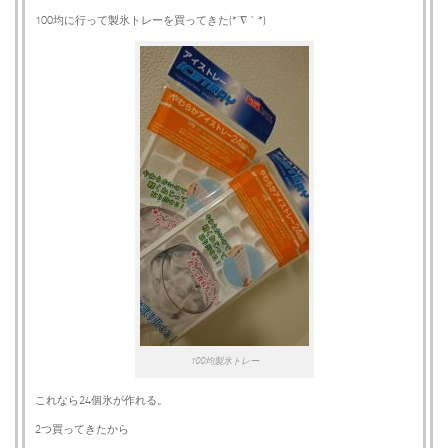
100均に行って製氷トレーを買ってきた(*´∇｀*)
100均製氷トレー
これなら24個氷が作れる。
2つ買ってきたから