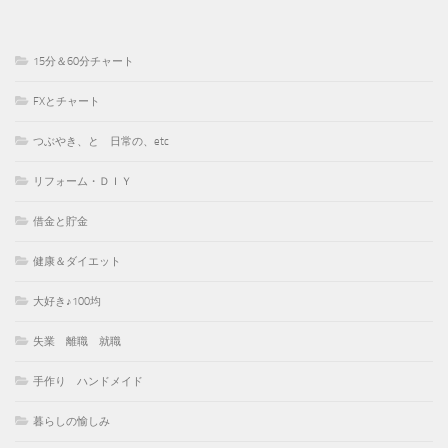
15分＆60分チャート
FXとチャート
つぶやき、と 日常の、etc
リフォーム・ＤＩＹ
借金と貯金
健康＆ダイエット
大好き♪100均
失業 離職 就職
手作り ハンドメイド
暮らしの愉しみ