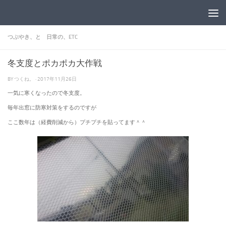
コンテンツへスキップ
つぶやき、と 日常の、ETC
冬支度とポカポカ大作戦
BY
つくね。
·
2017年11月26日
一気に寒くなったので冬支度。
毎年出窓に防寒対策をするのですが
ここ数年は（経費削減から）プチプチを貼ってます＾＾