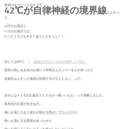
最初のキーワードの４２℃
42℃が自律神経の境界線
なんだっ
て。
42℃のお風呂と
41℃のお風呂では
たった１℃でも大きく違うんですっっ！！
詳しくはHPで →
健康カプセル！元気の時間（11/26）
美容の為にぬるめのお湯に１時間以上入っている人が多いけど
長風呂は上がった後肌が乾燥するのでよくない、って。
自分には４１℃のお風呂で１５分が一番いいんだ、って理解しました。
私熱めのお湯が好きなの。
熱いお湯に入ると疲れが取れる気がしてたんだけど。
熱いお湯に入る習慣があったから