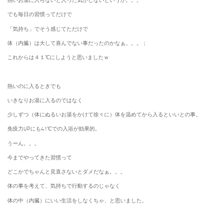
熱いお湯に入らないと入った気がしないというか。。。
でも毎日の習慣ってだけで
「気持ち」でそう感じてただけで
体（内臓）は大して喜んでない事だったのかなぁ。。。；
これからは４１℃にしようと思いましたｗ
熱いのに入るときでも
いきなりお湯に入るのではなく
少しずつ（体にぬるいお湯をかけて徐々に）体を温めてから入るといいとの事。
免疫力UPにも41℃での入浴が効果的。
うーん。。。
今までやってきた習慣って
どこかでちゃんと見直さないとダメだなぁ。。。
体の事を考えて、気持ちで行動するのじゃなく
体の中（内臓）にいい生活をしなくちゃ、と思いました。