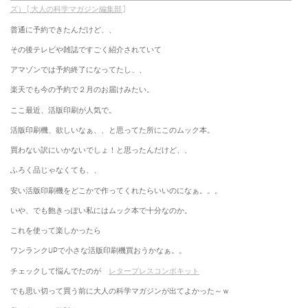
ズ） [ 大人の科学マガジン編集部 ]
普通に予約できたんだけど、、
その後テレビや雑誌ですごく紹介されていて
アマゾンでは予約終了になってたし、、
楽天でも今の予約で２月のお届けみたい。
ここ最近、活版印刷が人気で。
活版印刷機、欲しいなぁ、、と思ってた所にこのムック本。
買わない訳にいかないでしょ！と思ったんだけど、、
ふろく品じゃなくても、、
安い活版印刷機をどこかで作ってくれたらいいのになぁ。。。
いや、でも飽きっぽい私にはムック本で十分なのか。
これを使って楽しかったら
ワンランクUPで小さな活版印刷機買おうかなぁ。。
チェックして悩んでたのが
レタープレスコンボキット
でも思い切って買う前に大人の科学マガジンが出てよかった～ｗ