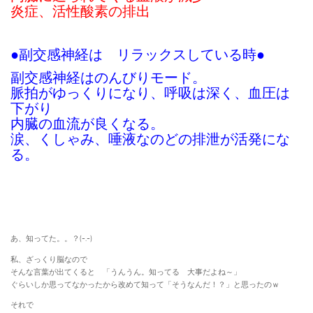
炎症、活性酸素の排出
●副交感神経は リラックスしている時●
副交感神経はのんびりモード。
脈拍がゆっくりになり、呼吸は深く、血圧は
下がり
内臓の血流が良くなる。
涙、くしゃみ、唾液なのどの排泄が活発にな
る。
あ、知ってた。。？(-.-)
私、ざっくり脳なので
そんな言葉が出てくると 「うんうん。知ってる 大事だよね～」
ぐらいしか思ってなかったから改めて知って「そうなんだ！？」と思ったのｗ
それで