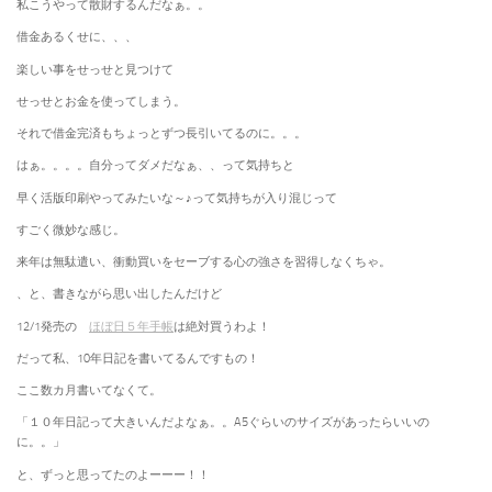
私こうやって散財するんだなぁ。。
借金あるくせに、、、
楽しい事をせっせと見つけて
せっせとお金を使ってしまう。
それで借金完済もちょっとずつ長引いてるのに。。。
はぁ。。。。自分ってダメだなぁ、、って気持ちと
早く活版印刷やってみたいな～♪って気持ちが入り混じって
すごく微妙な感じ。
来年は無駄遣い、衝動買いをセーブする心の強さを習得しなくちゃ。
、と、書きながら思い出したんだけど
12/1発売の
ほぼ日５年手帳
は絶対買うわよ！
だって私、10年日記を書いてるんですもの！
ここ数カ月書いてなくて。
「１０年日記って大きいんだよなぁ。。A5ぐらいのサイズがあったらいいの
に。。」
と、ずっと思ってたのよーーー！！