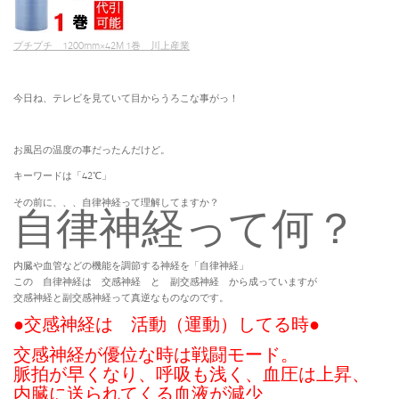
プチプチ 1200mm×42M 1巻 川上産業
今日ね、テレビを見ていて目からうろこな事がっ！
お風呂の温度の事だったんだけど。
キーワードは「42℃」
その前に、、、自律神経って理解してますか？
自律神経って何？
内臓や血管などの機能を調節する神経を「自律神経」
この 自律神経は 交感神経 と 副交感神経 から成っていますが
交感神経と副交感神経って真逆なものなのです。
●交感神経は 活動（運動）してる時●
交感神経が優位な時は戦闘モード。
脈拍が早くなり、呼吸も浅く、血圧は上昇、
内臓に送られてくる血液が減少