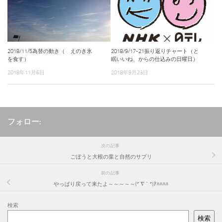
2018/11/5為替の動き（ えのき氷
2018/9/17-21振り返りチャート（と
を食す）
眠いいね、からの仕込みの日曜日）
2018年11月6日
2018年9月23日
フォロー:
次の記事
ごぼうと大根の葉と自然のサプリ
前の記事
やっぱり戻って来たよ～～～～～(*´∇｀*)ｱﾊﾊﾊﾊ
検索
検索