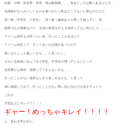
札幌、小樽、富良野、美瑛、旭山動物園、、、有名どころは数々あるけどさ。
夫婦旅行ならおいしいものを食べれたら私はどこでもいい派なのだけど
弟一家（中学生、小学生）、姉一家（偏食ありの甥っ子姪っ子）、母、
総勢10人の移動なので、全員の希望を叶える場所ってない気がして。。。。
ファーム富田も20年ぐらい前、行ったことがあるけど
ファーム内広くて、すごく歩いた記憶があったので
母にはちょっと厳しいかも、、と思ったし。
それに北海道に住んでる小学生、中学生の甥っ子たちにとって
自然豊かな場所、花畑ってつまらないかな、、。
行ったことがない場所ならギリ楽しめるかな、と思って
弟に相談してみて、行ったことがない青い池と白ひげの滝をチョイス。
これが、
予想以上にキレイで！！！
ギャー！めっちゃキレイ！！！！
と、思わず声が出た。