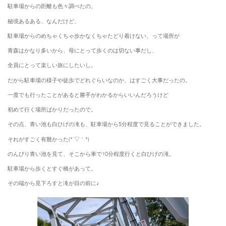
駐車場からの距離も色々調べたの。
秘境あるある、なんだけど、
駐車場からのめちゃくちゃ歩かなくちゃたどり着けない、って場所が
青森はかなり多いから、母にとって歩くのは切ない事だし、
全員にとって楽しい旅にしたいし。
だから駐車場の様子や徒歩でどれぐらいなのか、はすごく大事だったの。
一度でも行ったことがあると勝手がわかるからいいんだろうけど
初めて行く場所ばかりだったので。
その点、青い池も白ひげの滝も、駐車場から5分程度で見ることができました。
それがすごく有難かった(*´▽｀*)
のんびり青い池を見て、そこから車で10分程度行くと白ひげの滝。
駐車場から歩くとすぐ橋があって。
その端から見下ろすと滝が目の前に♪