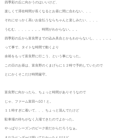
四季彩の丘に向かうのはいいけど、
楽しくて滞在時間が長くなるとお昼に間に合わない、、、
それにせっかく高いお金払うならちゃんと楽しみたい、、、、
うむむ、、、、。。。。時間がわからない。。。
四季彩の丘から富良野までの込み具合とかもわからないし、、、。。。
って事で、タイトな時間で動くより
余裕をもって富良野に行こう、という事になった。
この日のお昼は、富良野のくまげらに１２時で予約していたので
とにかくそこだけ時間厳守。
富良野に向かったら、ちょっと時間がありそうなので
じゃ、ファーム富田へGO！と。
１１時すぎに着いて、、、ちょっと混んでたけど
駐車場の待ちがなく入場できたのでよかった。
やっぱりシーズンのピーク前だからだろうなぁ。
まだラベンダーは咲いてなかったんだけど