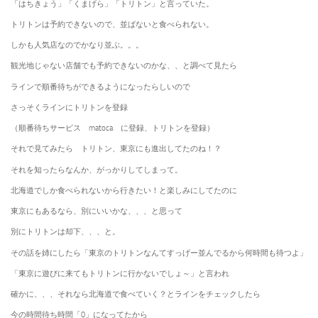
「はちきょう」「くまげら」「トリトン」と言っていた。
トリトンは予約できないので、並ばないと食べられない。
しかも人気店なのでかなり並ぶ。。。
観光地じゃない店舗でも予約できないのかな、、と調べて見たら
ラインで順番待ちができるようになったらしいので
さっそくラインにトリトンを登録
（順番待ちサービス matoca に登録、トリトンを登録）
それで見てみたら トリトン、東京にも進出してたのね！？
それを知ったらなんか、がっかりしてしまって。
北海道でしか食べられないから行きたい！と楽しみにしてたのに
東京にもあるなら、別にいいかな、、、と思って
別にトリトンは却下、、、と。
その話を姉にしたら「東京のトリトンなんてすっげー並んでるから何時間も待つよ」
「東京に遊びに来てもトリトンに行かないでしょ～」と言われ
確かに、、、それなら北海道で食べていく？とラインをチェックしたら
今の時間待ち時間「0」になってたから