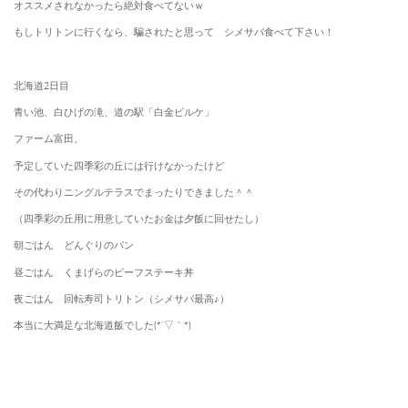
オススメされなかったら絶対食べてないｗ
もしトリトンに行くなら、騙されたと思って シメサバ食べて下さい！
北海道2日目
青い池、白ひげの滝、道の駅「白金ビルケ」
ファーム富田、
予定していた四季彩の丘には行けなかったけど
その代わりニングルテラスでまったりできました＾＾
（四季彩の丘用に用意していたお金は夕飯に回せたし）
朝ごはん どんぐりのパン
昼ごはん くまげらのビーフステーキ丼
夜ごはん 回転寿司トリトン（シメサバ最高♪）
本当に大満足な北海道飯でした(*´▽｀*)