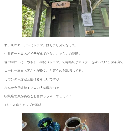
私、風のガーデン（ドラマ）はあまり見てなくて。
中井喜一と黒木メイサが出てたな、、ぐらいの記憶。
森の時計 は やさしい時間（ドラマ）で寺尾聡がマスターをやっている喫茶店で
コーヒー豆をお客さんが挽く、と言うのを記憶してる。
カウンター席だと挽けるらしいですが、
なんせ今回総勢１０人の大移動なので
喫茶店で席があること自体ラッキーでした＾＾
1人１人違うカップが素敵。