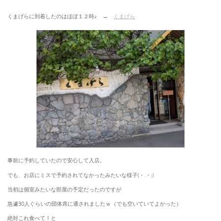
くまげらに到着したのはほぼ１２時♪ →
くまげら
事前に予約していたので安心して入店。
でも、お店にミスで予約されてなかったみたいな様子(・.・;)
当初は個室みたいな部屋の予定だったのですが
急遽30人ぐらいの団体席に通されましたｗ（でも空いていてよかった）
絶対これ食べて！と