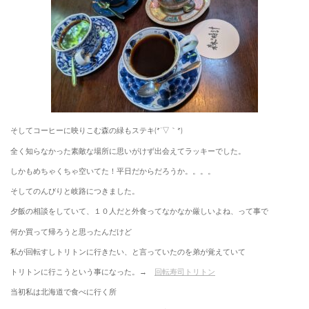
そしてコーヒーに映りこむ森の緑もステキ(*´▽｀*)
全く知らなかった素敵な場所に思いがけず出会えてラッキーでした。
しかもめちゃくちゃ空いてた！平日だからだろうか。。。。
そしてのんびりと岐路につきました。
夕飯の相談をしていて、１０人だと外食ってなかなか厳しいよね、って事で
何か買って帰ろうと思ったんだけど
私が回転すしトリトンに行きたい、と言っていたのを弟が覚えていて
トリトンに行こうという事になった。→
回転寿司トリトン
当初私は北海道で食べに行く所