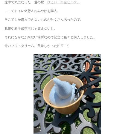
途中で気になった 道の駅
びえい「白金ビルケ」
ここでトイレ休憩＆おみやげを購入。
そこでしか購入できないものがたくさんあったので。
札幌や新千歳空港じゃ買えないし。
それになかなか来ない場所なので記念に色々と購入しました。
青いソフトクリーム。美味しかった(*´▽｀*)