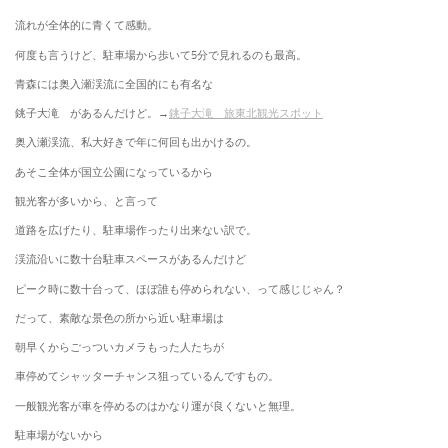
流れが全体的に青くて感動。
何度も言うけど、駐車場から歩いて5分で見れるのも最高。
青森には奥入瀬渓流に全国的にも有名な
銚子大滝 があるんだけど。→
銚子大滝 旅東北観光スポット
奥入瀬渓流、私大好きで年に何回も出かけるの。
あそこ全体が国立公園になっているから
観光客が多いから、と言って
道路を広げたり、駐車場作ったり出来ない訳で。
渓流沿いに数十台駐車スペースがあるんだけど
ピーク時に数十台って、ほぼ誰も停められない、って感じじゃん？
だって、素敵な景色の所から近い駐車場は
朝早くからごっついカメラもった人たちが
車停めてシャッターチャンス狙っているんですもの。
一般観光客が車を停めるのはかなり運が良くないと無理。
駐車場がないから