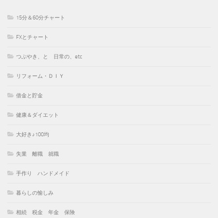
15分＆60分チャート
FXとチャート
つぶやき、と 日常の、etc
リフォーム・ＤＩＹ
借金と貯金
健康＆ダイエット
大好き♪100均
失業 離職 就職
手作り ハンドメイド
暮らしの愉しみ
相続 税金 年金 保険