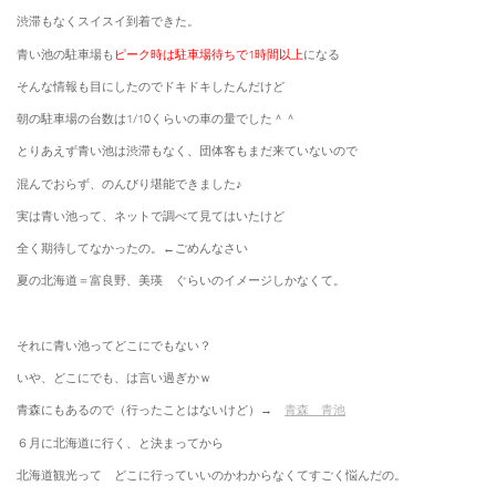
渋滞もなくスイスイ到着できた。
青い池の駐車場も
ピーク時は駐車場待ちで1時間以上
になる
そんな情報も目にしたのでドキドキしたんだけど
朝の駐車場の台数は1/10くらいの車の量でした＾＾
とりあえず青い池は渋滞もなく、団体客もまだ来ていないので
混んでおらず、のんびり堪能できました♪
実は青い池って、ネットで調べて見てはいたけど
全く期待してなかったの。←ごめんなさい
夏の北海道＝富良野、美瑛 ぐらいのイメージしかなくて。
それに青い池ってどこにでもない？
いや、どこにでも、は言い過ぎかｗ
青森にもあるので（行ったことはないけど）→
青森 青池
６月に北海道に行く、と決まってから
北海道観光って どこに行っていいのかわからなくてすごく悩んだの。