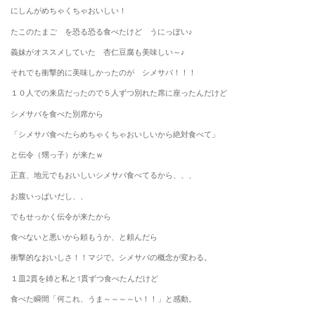
にしんがめちゃくちゃおいしい！
たこのたまご を恐る恐る食べたけど うにっぽい♪
義妹がオススメしていた 杏仁豆腐も美味しい～♪
それでも衝撃的に美味しかったのが シメサバ！！！
１０人での来店だったので５人ずつ別れた席に座ったんだけど
シメサバを食べた別席から
「シメサバ食べたらめちゃくちゃおいしいから絶対食べて」
と伝令（甥っ子）が来たｗ
正直、地元でもおいしいシメサバ食べてるから、、、
お腹いっぱいだし、、
でもせっかく伝令が来たから
食べないと悪いから頼もうか、と頼んだら
衝撃的なおいしさ！！マジで。シメサバの概念が変わる。
１皿2貫を姉と私と1貫ずつ食べたんだけど
食べた瞬間「何これ、うま～～～～い！！」と感動。