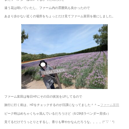
違う花は咲いていたし、ファーム内の雰囲気も良かったので
あまり歩かない近くの場所をちょっとだけ見てファーム富田を後にしました。
ファーム富田は毎日HPにその日の状況をUPしてるので
旅行に行く前は、HPをチェックするのが日課になってました＾＾→
ファーム富田
ピーク時はめちゃくちゃ混んでいるだろうけど（6/29頃ラベンダー見頃♪）
見てるだけでうっとりとするし、香りも華やかなんだろうな。。。。(*´▽｀*)