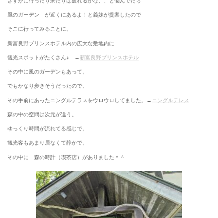
さすがに行ったり来たりは疲れるかな、、と悩んでたら
風のガーデン が近くにあるよ！と義妹が提案したので
そこに行ってみることに。
新富良野プリンスホテル内の広大な敷地内に
観光スポットがたくさん♪ →
新富良野プリンスホテル
その中に風のガーデンもあって。
でもかなり歩きそうだったので、
その手前にあったニングルテラスをウロウロしてました。→
ニングルテレス
森の中の空間は次元が違う。
ゆっくり時間が流れてる感じで。
観光客もあまり居なくて静かで。
その中に 森の時計（喫茶店）がありました＾＾