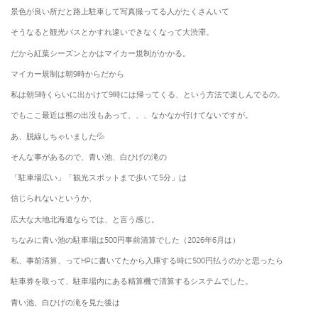
景色が良い所だと路上駐車して写真撮ってる人がたくさんいて
そうなると観光バスとかすれ違いできなくなって大渋滞。
だから紅葉シーズンとかはマイカー規制がかかる。
マイカー規制は朝9時からだから
私は朝5時くらいに出かけて9時には帰ってくる、という方法で楽しんでるの。
でもここ最近は熊の出没もあって、、、なかなか行けてないですが。
あ、脱線しちゃいました💦
そんな事があるので、青い池、白ひげの滝の
「駐車場広い」「観光スポットまで歩いて5分」は
信じられないというか、
広大な大地北海道ならでは、と言う感じ。
ちなみに青い池の駐車場は500円事前清算でした（2026年6月は）
私、事前清算、ってHPに書いてたから入庫する時に500円払うのかと思ったら
駐車券を取って、駐車場内にある精算機で清算するシステムでした。
青い池、白ひげの滝を見た後は