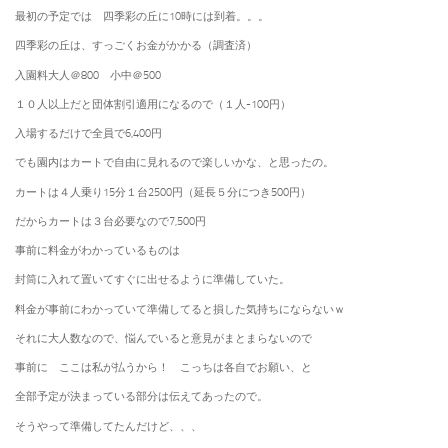
最初の予定では 四季彩の丘に10時には到着。。。
四季彩の丘は、すっごくお金がかかる（調査済）
入園料大人＠800 小中＠500
１０人以上だと団体割引適用になるので（１人-100円）
入場するだけで全員で6,400円
でも園内はカートで自由に見れるので楽しいかな、と思ったの。
カートは４人乗り15分１台2500円（延長５分につき500円）
だからカートは３台必要なので7,500円
事前に料金がわかっているものは
封筒に入れて置いてすぐに出せるように準備していた。
料金が事前にわかっていて準備してると損した気持ちにならないｗ
それに大人数なので、悩んでいると意見がまとまらないので
事前に ここは私が払うから！ こっちは各自でお願い、と
全部予定が決まっている部分は伝えてあったので。
そうやって準備してたんだけど、、、