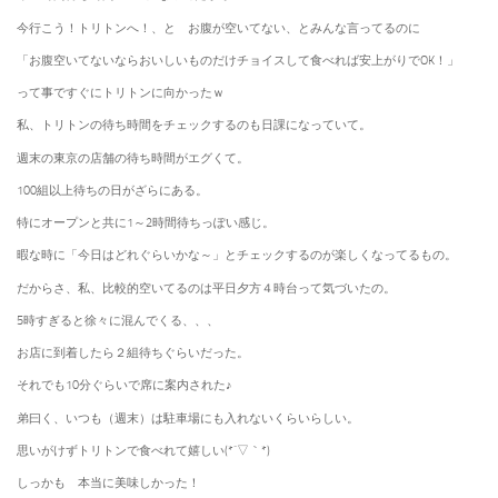
今行こう！トリトンへ！、と お腹が空いてない、とみんな言ってるのに
「お腹空いてないならおいしいものだけチョイスして食べれば安上がりでOK！」
って事ですぐにトリトンに向かったｗ
私、トリトンの待ち時間をチェックするのも日課になっていて。
週末の東京の店舗の待ち時間がエグくて。
100組以上待ちの日がざらにある。
特にオープンと共に1～2時間待ちっぽい感じ。
暇な時に「今日はどれぐらいかな～」とチェックするのが楽しくなってるもの。
だからさ、私、比較的空いてるのは平日夕方４時台って気づいたの。
5時すぎると徐々に混んでくる、、、
お店に到着したら２組待ちぐらいだった。
それでも10分ぐらいで席に案内された♪
弟曰く、いつも（週末）は駐車場にも入れないくらいらしい。
思いがけずトリトンで食べれて嬉しい(*´▽｀*)
しっかも 本当に美味しかった！