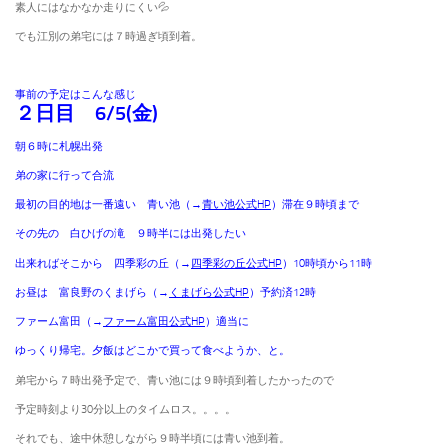
素人にはなかなか走りにくい💦
でも江別の弟宅には７時過ぎ頃到着。
事前の予定はこんな感じ
２日目 6/5(金)
朝６時に札幌出発
弟の家に行って合流
最初の目的地は一番遠い 青い池（→
青い池公式HP
）滞在９時頃まで
その先の 白ひげの滝 ９時半には出発したい
出来ればそこから 四季彩の丘（→
四季彩の丘公式HP
）10時頃から11時
お昼は 富良野のくまげら（→
くまげら公式HP
）予約済12時
ファーム富田（→
ファーム富田公式HP
）適当に
ゆっくり帰宅。夕飯はどこかで買って食べようか、と。
弟宅から７時出発予定で、青い池には９時頃到着したかったので
予定時刻より30分以上のタイムロス。。。。
それでも、途中休憩しながら９時半頃には青い池到着。