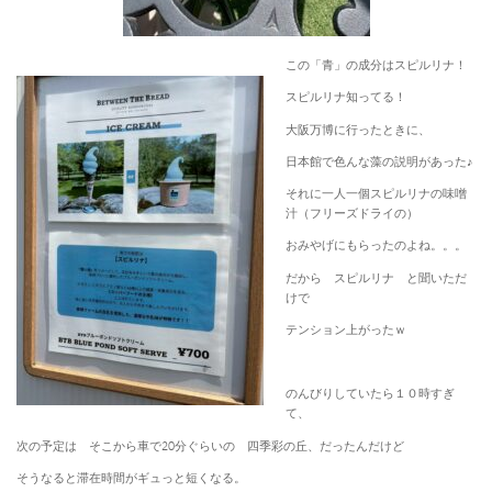
この「青」の成分はスピルリナ！
スピルリナ知ってる！
大阪万博に行ったときに、
日本館で色んな藻の説明があった♪
それに一人一個スピルリナの味噌
汁（フリーズドライの）
おみやげにもらったのよね。。。
だから スピルリナ と聞いただ
けで
テンション上がったｗ
のんびりしていたら１０時すぎ
て、
次の予定は そこから車で20分ぐらいの 四季彩の丘、だったんだけど
そうなると滞在時間がギュっと短くなる。