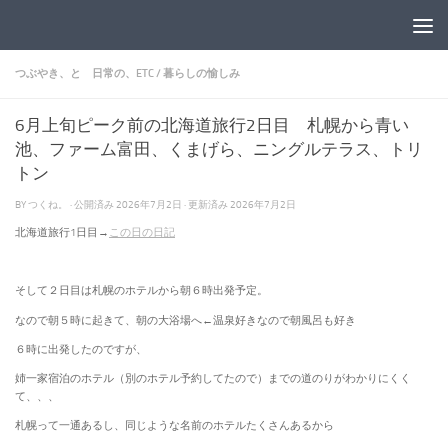
コンテンツへスキップ
つぶやき、と 日常の、ETC
/
暮らしの愉しみ
6月上旬ピーク前の北海道旅行2日目 札幌から青い
池、ファーム富田、くまげら、ニングルテラス、トリ
トン
BY
つくね。
· 公開済み
2026年7月2日
· 更新済み
2026年7月2日
北海道旅行1日目→
この日の日記
そして２日目は札幌のホテルから朝６時出発予定。
なので朝５時に起きて、朝の大浴場へ←温泉好きなので朝風呂も好き
６時に出発したのですが、
姉一家宿泊のホテル（別のホテル予約してたので）までの道のりがわかりにくく
て、、、
札幌って一通あるし、同じような名前のホテルたくさんあるから