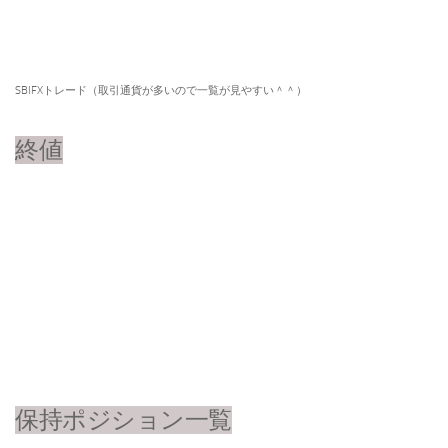
SBIFXトレード（取引通貨が多いので一覧が見やすい＾＾）​
終値
保持ポジション一覧