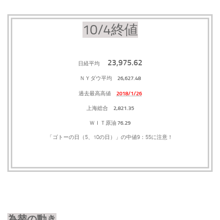
10/4終値
23,975.62
日経平均
26,627.48
ＮＹダウ平均
2018/1/26
過去最高高値
2,821.35
上海総合
76.29
ＷＩＴ原油
「ゴトーの日（5、10の日）」の中値9：55に注意！
為替の動き