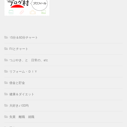
15分＆60分チャート
FXとチャート
つぶやき、と 日常の、etc
リフォーム・ＤＩＹ
借金と貯金
健康＆ダイエット
大好き♪100均
失業 離職 就職