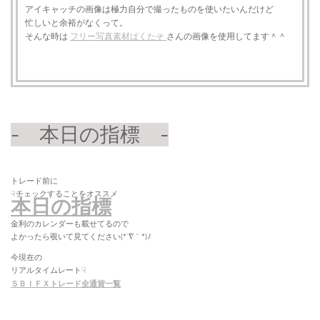
アイキャッチの画像は
極力自分で撮ったものを使いたいんだけど
忙しいと余裕がなくって。
そんな時は
フリー写真素材ぱくたそ
さんの画像を使用してます＾＾
- 本日の指標 -
トレード前に
☟チェックすることをオススメ
本日の指標
金利のカレンダーも載せてるので
よかったら覗いて見てください(*´∇｀*)ﾉ
今現在の
リアルタイムレート☟
ＳＢＩＦＸトレード全通貨一覧