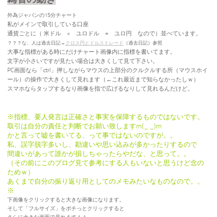
外為ジャパンの15分チャート
私がメインで取引している口座
通貨ごとに（
米ドル × ユロドル = ユロ円 なので）並べています。
？？？な、人は過去日記→
クロス円とドルストレード
（過去日記）参照
大事な指標がある時にだけチャート画像内に指標を書いてます。
文字が小さいですが見たい場合は大きくして見て下さい。
PC画面なら「ctrl」押しながらマウスの上部分のクルクルする所（マウスホイ
ール）の操作で大きくして見れます（←これ最近まで知らなかったしｗ）
スマホならタップするなり画像を指で広げるなりして見れるんだけど。
※指標、要人発言は正確さと事実を保障するものではないです。
取引は自分の責任と判断でお願い致しますm(_ _)m
かと言って嘘を書いてる、って事ではないのですが。。
私、誤字脱字多いし、勘違いや思い込みが多かったりするので
間違いがあって誰かが損しちゃったらやだな、と思って。。
（その前にこのブログ見て参考にする人もいないと思うけど念の
ためｗ）
あくまで自分の振り返り用としてのメモみたいなものなので。。
※
下画像をクリックすると大きな画像になります。
そして「フルサイズ」をポチっとクリックすると