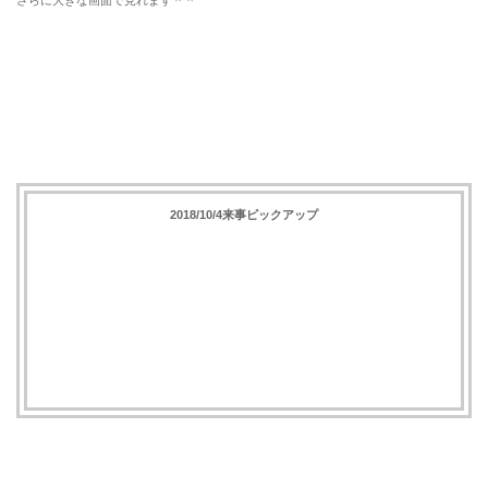
さらに大きな画面で見れます＾＾
2018/10/4来事ピックアップ