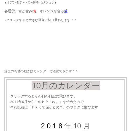
●オアンダジャパン保持ポジション●
各通貨、青が含み
損
、オレンジが含み
益
​↓クリックすると大きな画像に切り替わります＾＾
過去の為替の動きはカレンダーで確認できます＾＾
10月のカレンダー
クリックするとその日の日記に飛びます。
2017年6月からこのＨＰ「ね。」を始めたので
それ以前は「ＦＸって儲かるの？」のブログに飛びます
2 0 1 8
年 10 月