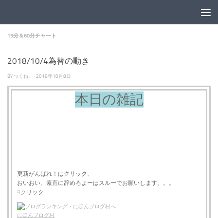
コンテンツへスキップ
15分＆60分チャート
2018/10/4為替の動き
BY
つくね。
·
2018年10月8日
本日の雑記
更新がんばれ！はクリック、
おいおい、素直に辞めろよーはスルーでお願いします。。。
クリック
☟
にほんブログ村