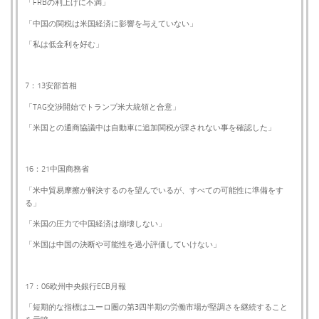
「FRBの利上げに不満」
「中国の関税は米国経済に影響を与えていない」
「私は低金利を好む」
7：13安部首相
「TAG交渉開始でトランプ米大統領と合意」
「米国との通商協議中は自動車に追加関税が課されない事を確認した」
16：21中国商務省
「米中貿易摩擦が解決するのを望んでいるが、すべての可能性に準備をす
る」
「米国の圧力で中国経済は崩壊しない」
「米国は中国の決断や可能性を過小評価していけない」
17：06欧州中央銀行ECB月報
「短期的な指標はユーロ圏の第3四半期の労働市場が堅調さを継続すること