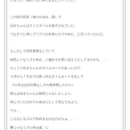
と言うか、認めてない事に正直ビックリした。
この前の症状（体のかゆみ、咳）で
ゆきちゃんはラミクタールを処方されていた。
でもすぐに体にブツブツが出来たのでやめた、と言っていたけど。
もしかして現実逃避をしていて
病気じゃなくズル休み、と脳みそが思い込もうとしてるのかな、、。
ちょうどゆきちゃんのタイムカードがあったので
４月から７月までの真っ白なタイムカードを出して
（3.4月はほぼ出勤なしその後休職したから）
例えばゆきちゃんが病気じゃないとしよう。
休んでいたのがズル休みだとして考えてみよう。
でも、、
こんなにもズルで休めるものなのかなぁ。。。
鬱じゃなくズル休み論、に