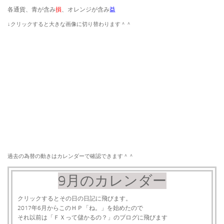
各通貨、青が含み
損
、オレンジが含み
益
​↓クリックすると大きな画像に切り替わります＾＾
過去の為替の動きはカレンダーで確認できます＾＾
9月のカレンダー
クリックするとその日の日記に飛びます。
2017年6月からこのＨＰ「ね。」を始めたので
それ以前は「ＦＸって儲かるの？」のブログに飛びます