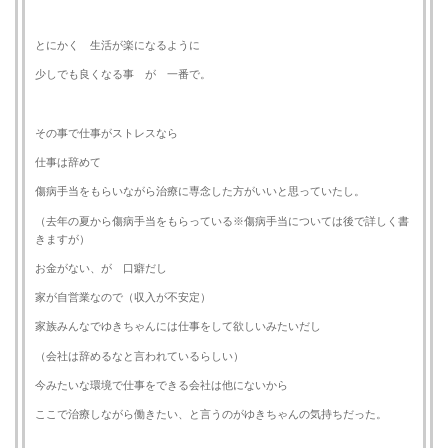
とにかく 生活が楽になるように
少しでも良くなる事 が 一番で。
その事で仕事がストレスなら
仕事は辞めて
傷病手当をもらいながら治療に専念した方がいいと思っていたし。
（去年の夏から傷病手当をもらっている※傷病手当については後で詳しく書
きますが）
お金がない、が 口癖だし
家が自営業なので（収入が不安定）
家族みんなでゆきちゃんには仕事をして欲しいみたいだし
（会社は辞めるなと言われているらしい）
今みたいな環境で仕事をできる会社は他にないから
ここで治療しながら働きたい、と言うのがゆきちゃんの気持ちだった。