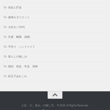
借金と貯金
健康＆ダイエット
大好き♪100均
失業 離職 就職
手作り ハンドメイド
暮らしの愉しみ
相続 税金 年金 保険
鉄玉子あれこれ
人生、の、旨み。の探し方。 © 2026. All Rights Reserved.