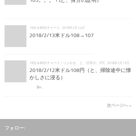
105。。。？(と、身分の証明）
15分＆60分チャート
2018年2月14日
2018/2/13米ドル108→107
15分＆60分チャート
/
つぶやき、と 日常の、ETC
2018年2月13日
2018/2/12米ドル108円（と、掃除途中に懐
かしさに浸る）
&n...
次ページへ »
フォロー: