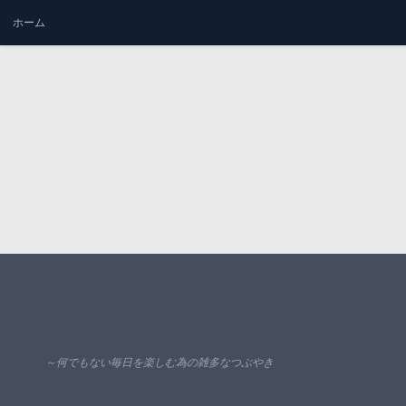
ホーム
コンテンツへスキップ
～何でもない毎日を楽しむ為の雑多なつぶやき