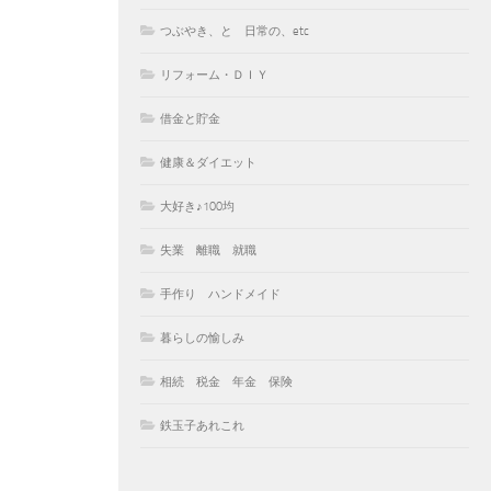
つぶやき、と 日常の、etc
リフォーム・ＤＩＹ
借金と貯金
健康＆ダイエット
大好き♪100均
失業 離職 就職
手作り ハンドメイド
暮らしの愉しみ
相続 税金 年金 保険
鉄玉子あれこれ