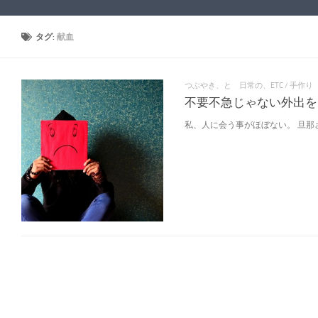
タグ:
献血
つぶやき、と 日常の、ETC
/
手作り
不要不急じゃない外出を
私、人に会う事がほぼない。 旦那さん