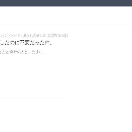
 ハンドメイド
/
暮らしの愉しみ
2020年5月3日
したのに不要だった件。
と 会社の人と。 たまに...