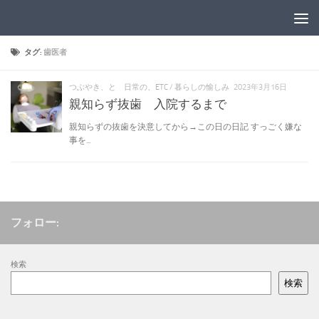
コンテンツへスキップ
タグ:
歯医者
つぶやき、と 日常の、ETC
/
暮らしの愉しみ
2023年3月16日
親知らず抜歯 入院するまで
親知らずの抜歯を決意してから→この日の日記 すっごく嫌な
事を...
フォロー:
検索
検索