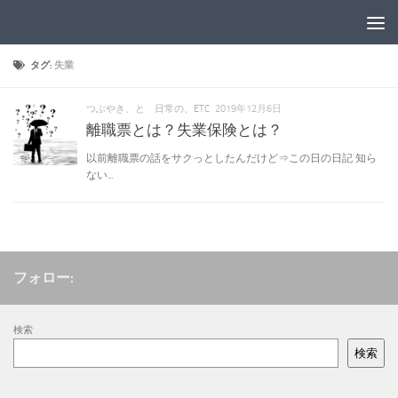
コンテンツへスキップ
タグ:
失業
つぶやき、と 日常の、ETC
2019年12月6日
離職票とは？失業保険とは？
以前離職票の話をサクっとしたんだけど⇒この日の日記 知ら
ない...
フォロー:
検索
検索