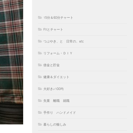
15分＆60分チャート
FXとチャート
つぶやき、と 日常の、etc
リフォーム・ＤＩＹ
借金と貯金
健康＆ダイエット
大好き♪100均
失業 離職 就職
手作り ハンドメイド
暮らしの愉しみ