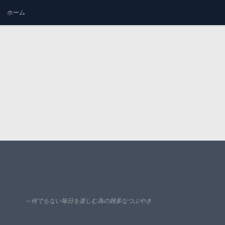
ホーム
コンテンツへスキップ
～何でもない毎日を楽しむ為の雑多なつぶやき