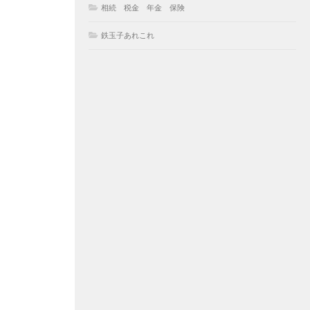
相続 税金 年金 保険
鉄玉子あれこれ