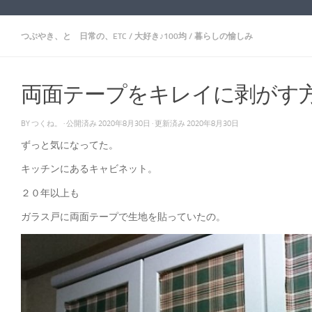
つぶやき、と 日常の、ETC
/
大好き♪100均
/
暮らしの愉しみ
両面テープをキレイに剥がす
BY
つくね。
· 公開済み
2020年8月30日
· 更新済み
2020年8月30日
ずっと気になってた。
キッチンにあるキャビネット。
２０年以上も
ガラス戸に両面テープで生地を貼っていたの。