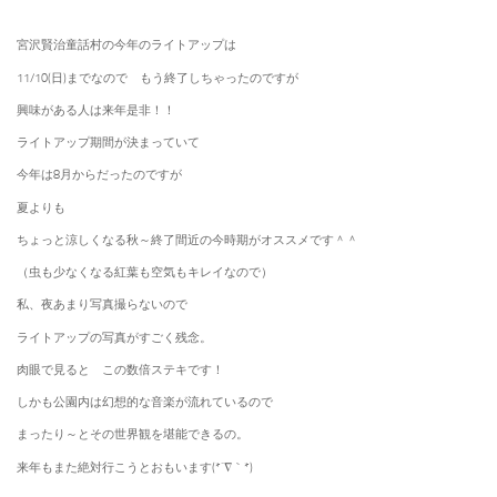
宮沢賢治童話村の今年のライトアップは
11/10(日)までなので もう終了しちゃったのですが
興味がある人は来年是非！！
ライトアップ期間が決まっていて
今年は8月からだったのですが
夏よりも
ちょっと涼しくなる秋～終了間近の今時期がオススメです＾＾
（虫も少なくなる紅葉も空気もキレイなので）
私、夜あまり写真撮らないので
ライトアップの写真がすごく残念。
肉眼で見ると この数倍ステキです！
しかも公園内は幻想的な音楽が流れているので
まったり～とその世界観を堪能できるの。
来年もまた絶対行こうとおもいます(*´∇｀*)