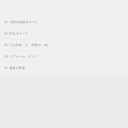
15分＆60分チャート
FXとチャート
つぶやき、と 日常の、etc
リフォーム・ＤＩＹ
借金と貯金
健康＆ダイエット
大好き♪100均
失業 離職 就職
手作り ハンドメイド
暮らしの愉しみ