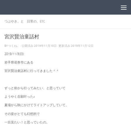
コンテンツへスキップ
つぶやき、と 日常の、ETC
宮沢賢治童話村
BY
つくね。
· 公開済み
2019年11月10日
· 更新済み
2019年11月12日
2019/11/3(日)
岩手県花巻市にある
宮沢賢治童話村に行ってきました＾＾
ずっと前から行ってみたい、と思っていて
ようやく念願叶った♪
夏場から秋にかけてライトアップしていて。
その姿がとても幻想的で
一目見たい！と思っていたの。