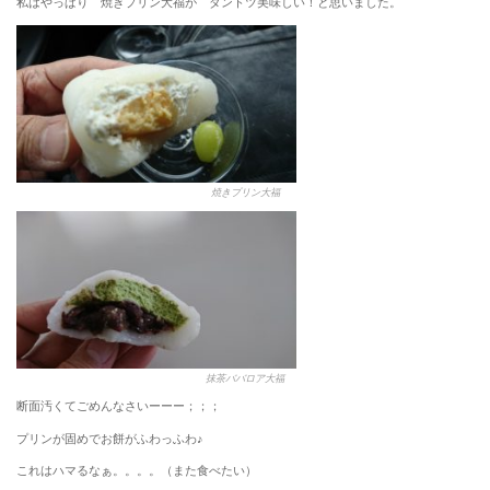
私はやっぱり 焼きプリン大福が ダントツ美味しい！と思いました。
焼きプリン大福
抹茶ババロア大福
断面汚くてごめんなさいーーー；；；
プリンが固めでお餅がふわっふわ♪
これはハマるなぁ。。。。（また食べたい）