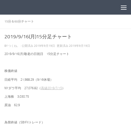
コンテンツへスキップ
15分＆60分チャート
2019/9/16(月)15分足チャート
BY
つくね。
· 公開済み
2019年9月19日
· 更新済み
2019年9月19日
2019/9/16(月)敬老の日祝日 15分足チャート
株価終値
日経平均 21,988.29（9/16休場）
NYダウ平均 27,076.82（
高値2019/7/15
）
上海株 3,030.75
原油 62.9
為替終値（SBIFXトレード）