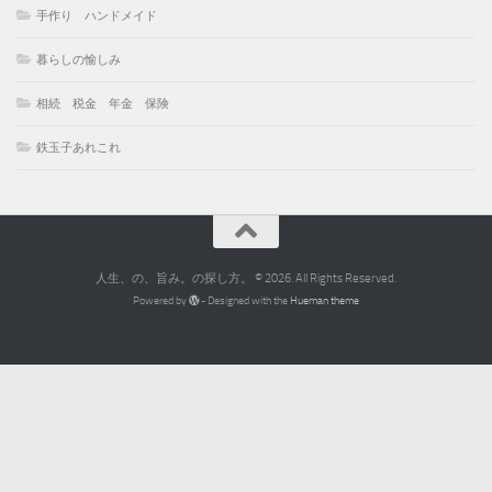
手作り ハンドメイド
暮らしの愉しみ
相続 税金 年金 保険
鉄玉子あれこれ
人生、の、旨み。の探し方。 © 2026. All Rights Reserved.
Powered by
- Designed with the
Hueman theme