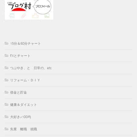
15分＆60分チャート
FXとチャート
つぶやき、と 日常の、etc
リフォーム・ＤＩＹ
借金と貯金
健康＆ダイエット
大好き♪100均
失業 離職 就職