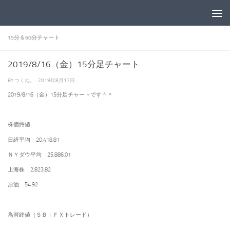
コンテンツへスキップ
15分＆60分チャート
2019/8/16（金）15分足チャート
BY
つくね。
·
2019年8月17日
2019/8/16（金）15分足チャートです＾＾
株価終値
日経平均 20,418.81
ＮＹダウ平均 25,886.01
上海株 2,823.82
原油 54.92
為替終値（ＳＢＩＦＸトレード）