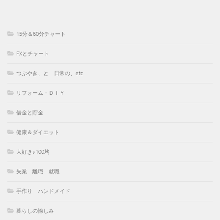
15分＆60分チャート
FXとチャート
つぶやき、と 日常の、etc
リフォーム・ＤＩＹ
借金と貯金
健康＆ダイエット
大好き♪100均
失業 離職 就職
手作り ハンドメイド
暮らしの愉しみ