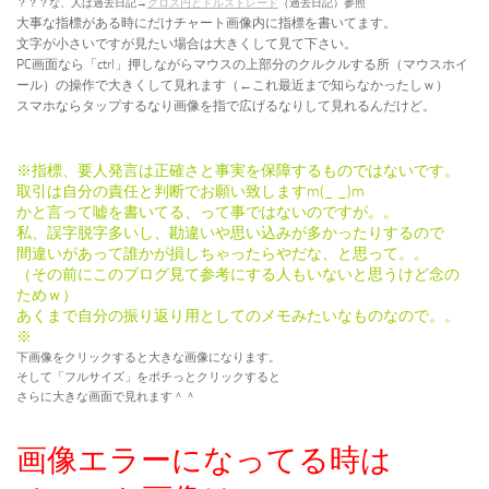
？？？な、人は過去日記→
クロス円とドルストレード
（過去日記）参照
大事な指標がある時にだけチャート画像内に指標を書いてます。
文字が小さいですが見たい場合は大きくして見て下さい。
PC画面なら「ctrl」押しながらマウスの上部分のクルクルする所（マウスホイ
ール）の操作で大きくして見れます（←これ最近まで知らなかったしｗ）
スマホならタップするなり画像を指で広げるなりして見れるんだけど。
※指標、要人発言は正確さと事実を保障するものではないです。
取引は自分の責任と判断でお願い致しますm(_ _)m
かと言って嘘を書いてる、って事ではないのですが。。
私、誤字脱字多いし、勘違いや思い込みが多かったりするので
間違いがあって誰かが損しちゃったらやだな、と思って。。
（その前にこのブログ見て参考にする人もいないと思うけど念の
ためｗ）
あくまで自分の振り返り用としてのメモみたいなものなので。。
※
下画像をクリックすると大きな画像になります。
そして「フルサイズ」をポチっとクリックすると
さらに大きな画面で見れます＾＾
画像エラーになってる時は