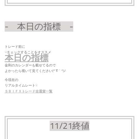
- 本日の指標 -
トレード前に
☟チェックすることをオススメ
本日の指標
金利のカレンダーも載せてるので
よかったら覗いて見てください(*´∇｀*)ﾉ
今現在の
リアルタイムレート☟
ＳＢＩＦＸトレード全通貨一覧
11/21終値