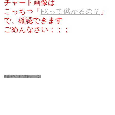
チャート画像は
こっち⇒「
FXって儲かるの？
」
で、確認できます
ごめんなさい；；；
終値（ＳＢＩＦＸトレード）