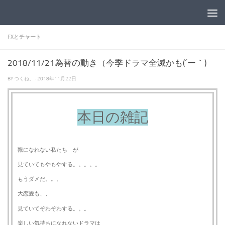
コンテンツへスキップ
FXとチャート
2018/11/21為替の動き（今季ドラマ全滅かも(´ー｀)
BY
つくね。
·
2018年11月22日
本日の雑記
獣になれない私たち が
見ていてもやもやする。。。。。
もうダメだ。。。
大恋愛も、、
見ていてぞわぞわする。。。
楽しい気持ちになれないドラマは