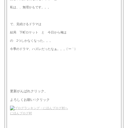
私は、、無理かもです。。。
で、見続けるドラマは
結局 下町ロケット と 今日から俺は
の 2つしかなくなった。。。
今季のドラマ、ハズレだったなぁ。。。(´ー｀)
更新がんばれクリック、
よろしくお願い
クリック
☟
にほんブログ村