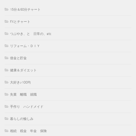
15分＆60分チャート
FXとチャート
つぶやき、と 日常の、etc
リフォーム・ＤＩＹ
借金と貯金
健康＆ダイエット
大好き♪100均
失業 離職 就職
手作り ハンドメイド
暮らしの愉しみ
相続 税金 年金 保険