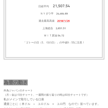
21,507.54
日経平均
24,464.69
ＮＹダウ平
2018/1/26
過去最高高値
2,651.51
上海総合
54.72
ＷＩＴ原油
「ゴトーの日（5、10の日）」の中値9：55に注意！
為替の動き
外為ジャパンのチャート
（月～金は15分チャート、一週間の振り返りの時は60分チャートです）
私がメインで取引している口座
通貨ごとに（
米ドル × ユロドル = ユロ円 なので）並べています。