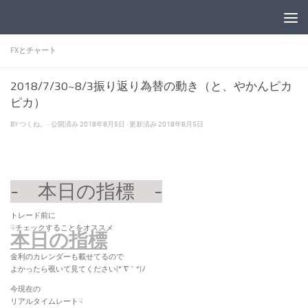
コンテンツへスキップ
FXとチャート
2018/7/30~8/3振り返り為替の動き（と、やかんピカ
ピカ）
BY
つくね。
· 公開済み
2018年8月5日
· 更新済み
2018年8月5日
- 本日の指標 -
トレード前に
☟チェックすることをオススメ
本日の指標
金利のカレンダーも載せてるので
よかったら覗いて見てください(*´∇｀*)ﾉ
今現在の
リアルタイムレート☟