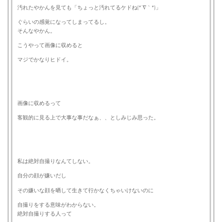
汚れたやかんを見ても「ちょっと汚れてるケドね(*´∇｀*)」
ぐらいの感覚になってしまってるし。
そんなやかん。
こうやって画像に収めると
マジでかなりヒドイ。
画像に収めるって
客観的に見る上で大事な事だなぁ、、としみじみ思った。
私は絶対自撮りなんてしない。
自分の顔が嫌いだし
その嫌いな顔を晒して生きて行かなくちゃいけないのに
自撮りをする意味がわからない。
絶対自撮りする人って