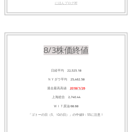
にほんブログ村
8/3株価終値
22,525.18
日経平均
25,462.58
ＮＹダウ平均
2018/1/26
過去最高高値
2,740.44
上海総合
68.68
ＷＩＴ原油
「ゴトーの日（5、10の日）」の中値9：55に注意！