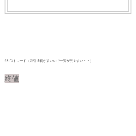
SBIFXトレード（取引通貨が多いので一覧が見やすい＾＾）​
終値