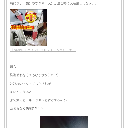
特にウナ（猫）やツクネ（犬）が居る時に大活躍したなぁ。。♪
【2年保証】ハイブリッド スチームクリーナー
ほら♪
洗剤使わなくてもぴかぴか(*´∇｀*)
油汚れのネットリした汚れが
キレイになると
指で触ると キュッキュと音がするのが
たまらなく快感(*´∇｀*)