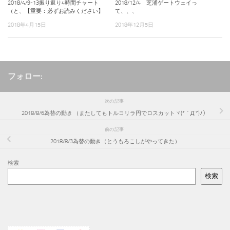
2018/4/9-13振り返り4時間チャート
2018/12/4 芝浦ゲートウェイっ
（と、【重要：必ずお読みください】
て、、、
2018年4月15日
2018年12月5日
フォロー:
次の記事
2018/8/6為替の動き （またしてもトルコリラ円でロスカットヾ(*｀Д´*)ﾉ）
前の記事
2018/8/3為替の動き（とうもろこしがやってきた）
検索
検索