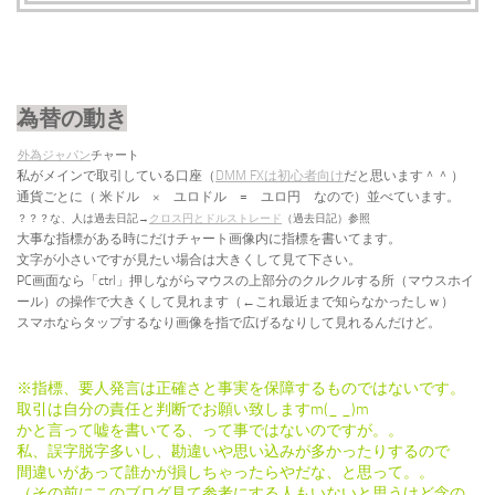
為替の動き
外為ジャパン
チャート
私がメインで取引している口座（
DMM FXは初心者向け
だと思います＾＾
）
通貨ごとに（
米ドル × ユロドル = ユロ円 なので）並べています。
？？？な、人は過去日記→
クロス円とドルストレード
（過去日記）参照
大事な指標がある時にだけチャート画像内に指標を書いてます。
文字が小さいですが見たい場合は大きくして見て下さい。
PC画面なら「ctrl」押しながらマウスの上部分のクルクルする所（マウスホイ
ール）の操作で大きくして見れます（←これ最近まで知らなかったしｗ）
スマホならタップするなり画像を指で広げるなりして見れるんだけど。
※指標、要人発言は正確さと事実を保障するものではないです。
取引は自分の責任と判断でお願い致しますm(_ _)m
かと言って嘘を書いてる、って事ではないのですが。。
私、誤字脱字多いし、勘違いや思い込みが多かったりするので
間違いがあって誰かが損しちゃったらやだな、と思って。。
（その前にこのブログ見て参考にする人もいないと思うけど念の