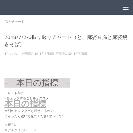
コンテンツへスキップ
FXとチャート
2018/7/2-6振り返りチャート（と、麻婆豆腐と麻婆焼
きそば）
BY
つくね。
· 公開済み
2018年7月8日
· 更新済み
2018年7月8日
- 本日の指標 -
トレード前に
☟チェックすることをオススメ
本日の指標
金利のカレンダーも載せてるので
よかったら覗いて見てください(*´∇｀*)ﾉ
今現在の
リアルタイムレート☟