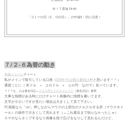
73.91
ＷＩＴ原油
「ゴトーの日（5、10の日）」の中値9：55に注意！
７/２-６為替の動き
外為ジャパン
チャート
私がメインで取引している口座（
DMM FXは初心者向け
だと思います＾＾
）
通貨ごとに（
米ドル × ユロドル = ユロ円 なので）並べています。
？？？な、人は過去日記→
クロス円とドルストレード
（過去日記）参照
大事な指標がある時にだけチャート画像内に指標を書いてます。
文字が小さいですが見たい場合は大きくして見て下さい。
PC画面なら「ctrl」押しながらマウスの上部分のクルクルする所（マウスホイ
ール）の操作で大きくして見れます（←これ最近まで知らなかったしｗ）
スマホならタップするなり画像を指で広げるなりして見れるんだけど。