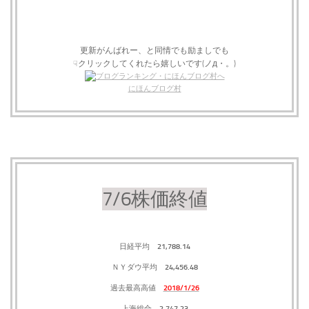
更新がんばれー、と同情でも励ましでも
クリックしてくれたら嬉しいです(ノд・。)
☟
にほんブログ村
7/6株価終値
21,788.14
日経平均
24,456.48
ＮＹダウ平均
2018/1/26
過去最高高値
2,747.23
上海総合