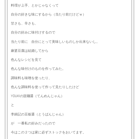
料理が上手、とかじゃなくって
自分の好きな味にするから（当たり前だけどｗ）
甘さも、辛さも、
自分の好みに味付けするので
当たり前に 自分にとって美味しいものしか出来ないし。
麻婆豆腐は結婚してから
色んなレシピを見て
色んな味付けのものを作ってみた。
調味料も味噌を使ったり、
色んな調味料を使って作って見たりしたけど
YOUKIの甜麺醤（てんめんじゃん）
と
李錦記の豆板醤（とうばんじゃん）
が 一番私の好みだったので
今はこの２つは家に必ずストックをおいてます。