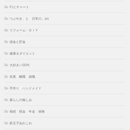
FXとチャート
つぶやき、と 日常の、etc
リフォーム・ＤＩＹ
借金と貯金
健康＆ダイエット
大好き♪100均
失業 離職 就職
手作り ハンドメイド
暮らしの愉しみ
相続 税金 年金 保険
鉄玉子あれこれ