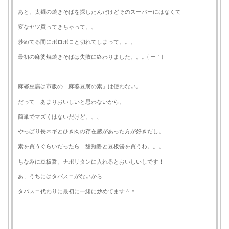
あと、太麺の焼きそばを探したんだけどそのスーパーにはなくて
変なヤツ買ってきちゃって、、
炒めてる間にポロポロと切れてしまって。。。
最初の麻婆焼焼きそばは失敗に終わりました。。。(´ー｀)
麻婆豆腐は市販の「麻婆豆腐の素」は使わない。
だって あまりおいしいと思わないから。
簡単でマズくはないだけど、、、
やっぱり長ネギとひき肉の存在感があった方が好きだし。
素を買うぐらいだったら 甜麺醤と豆板醤を買うわ。。。
ちなみに豆板醤、ナポリタンに入れるとおいしいしです！
あ、うちにはタバスコがないから
タバスコ代わりに最初に一緒に炒めてます＾＾