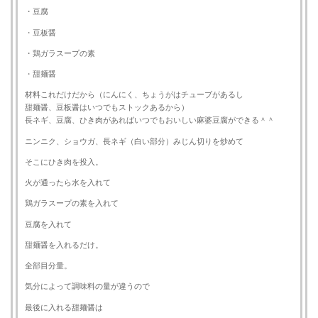
・豆腐
・豆板醤
・鶏ガラスープの素
・甜麺醤
材料これだけだから（にんにく、ちょうがはチューブがあるし
甜麺醤、豆板醤はいつでもストックあるから）
長ネギ、豆腐、ひき肉があればいつでもおいしい麻婆豆腐ができる＾＾
ニンニク、ショウガ、長ネギ（白い部分）みじん切りを炒めて
そこにひき肉を投入。
火が通ったら水を入れて
鶏ガラスープの素を入れて
豆腐を入れて
甜麺醤を入れるだけ。
全部目分量。
気分によって調味料の量が違うので
最後に入れる甜麺醤は