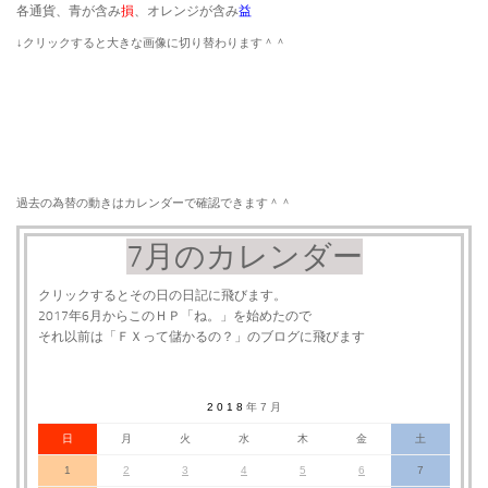
各通貨、青が含み
損
、オレンジが含み
益
​↓クリックすると大きな画像に切り替わります＾＾
過去の為替の動きはカレンダーで確認できます＾＾
7月のカレンダー
クリックするとその日の日記に飛びます。
2017年6月からこのＨＰ「ね。」を始めたので
それ以前は「ＦＸって儲かるの？」のブログに飛びます
2 0 1 8
年 7 月
日
月
火
水
木
金
土
1
2
3
4
5
6
7