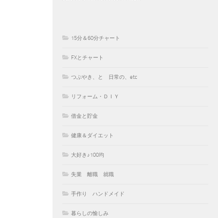
15分＆60分チャート
FXとチャート
つぶやき、と 日常の、etc
リフォーム・ＤＩＹ
借金と貯金
健康＆ダイエット
大好き♪100均
失業 離職 就職
手作り ハンドメイド
暮らしの愉しみ