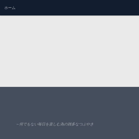
ホーム
コンテンツへスキップ
～何でもない毎日を楽しむ為の雑多なつぶやき