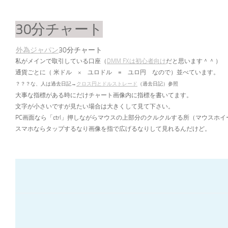
30分チャート
外為ジャパン
30分チャート
私がメインで取引している口座（
DMM FXは初心者向け
だと思います＾＾
）
通貨ごとに（
米ドル × ユロドル = ユロ円 なので）並べています。
？？？な、人は過去日記→
クロス円とドルストレード
（過去日記）参照
大事な指標がある時にだけチャート画像内に指標を書いてます。
文字が小さいですが見たい場合は大きくして見て下さい。
PC画面なら「ctrl」押しながらマウスの上部分のクルクルする所（マウス
スマホならタップするなり画像を指で広げるなりして見れるんだけど。