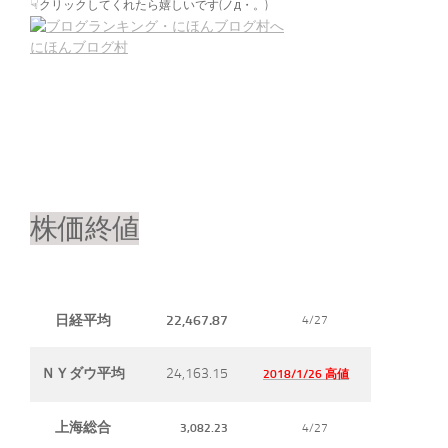
☟
クリックしてくれたら嬉しいです(ノд・。)
にほんブログ村
株価終値
22,467.87
日経平均
4/27
24,163.15
ＮＹダウ平均
2018/1/26 高値
上海総合
3,082.23
4/27