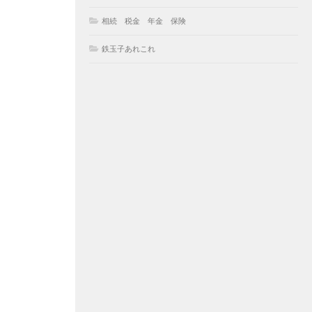
相続 税金 年金 保険
鉄玉子あれこれ