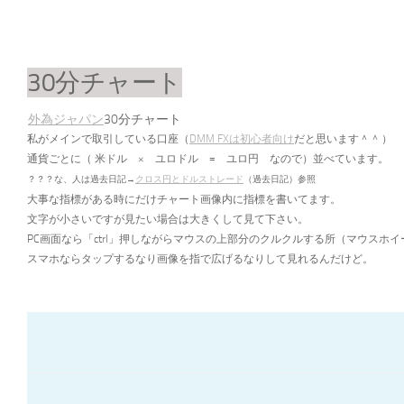
30分チャート
外為ジャパン
30分チャート
私がメインで取引している口座（
DMM FXは初心者向け
だと思います＾＾
）
通貨ごとに（
米ドル × ユロドル = ユロ円 なので）並べています。
？？？な、人は過去日記→
クロス円とドルストレード
（過去日記）参照
大事な指標がある時にだけチャート画像内に指標を書いてます。
文字が小さいですが見たい場合は大きくして見て下さい。
PC画面なら「ctrl」押しながらマウスの上部分のクルクルする所（マウス
スマホならタップするなり画像を指で広げるなりして見れるんだけど。