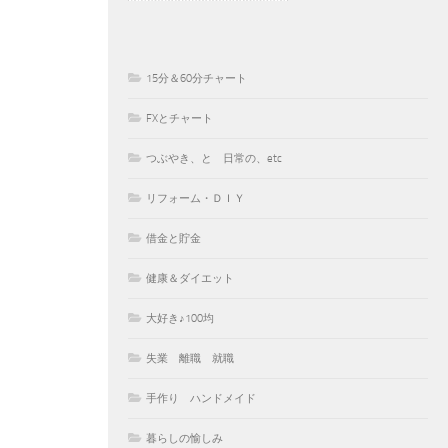
15分＆60分チャート
FXとチャート
つぶやき、と 日常の、etc
リフォーム・ＤＩＹ
借金と貯金
健康＆ダイエット
大好き♪100均
失業 離職 就職
手作り ハンドメイド
暮らしの愉しみ