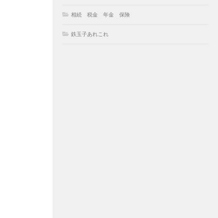
相続 税金 年金 保険
鉄玉子あれこれ