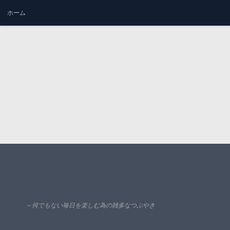
ホーム
コンテンツへスキップ
～何でもない毎日を楽しむ為の雑多なつぶやき