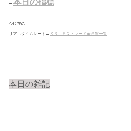
本日の指標
➡
今現在の
リアルタイムレート→
ＳＢＩＦＸトレード全通貨一覧
本日の雑記