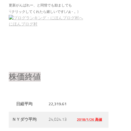
更新がんばれー、と同情でも励ましでも
☟
クリックしてくれたら嬉しいです(ノд・。)
にほんブログ村
株価終値
22,319.61
日経平均
24,024.13
ＮＹダウ平均
2018/1/26 高値