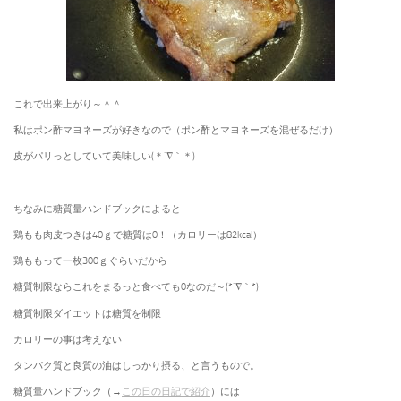
これで出来上がり～＾＾
私はポン酢マヨネーズが好きなので（ポン酢とマヨネーズを混ぜるだけ）
皮がパリっとしていて美味しい(＊´∇｀＊)
ちなみに糖質量ハンドブックによると
鶏もも肉皮つきは40ｇで糖質は0！（カロリーは82kcal）
鶏ももって一枚300ｇぐらいだから
糖質制限ならこれをまるっと食べても0なのだ～(*´∇｀*)
糖質制限ダイエットは糖質を制限
カロリーの事は考えない
タンパク質と良質の油はしっかり摂る、と言うもので。
糖質量ハンドブック（→
この日の日記で紹介
）には