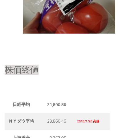
株価終値
21,890.86
日経平均
23,860.46
ＮＹダウ平均
2018/1/26 高値
3,262.05
上海総合