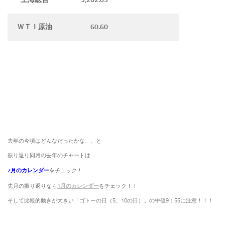
60.60
ＷＴＩ原油
去年の今頃はどんなだったかな、、と
振り返り同月の去年のチャートは
2月のカレンダー
をチェック！
1月のカレンダー
先月の振り返りなら
をチェック！！
そして比較的動きが大きい「ゴトーの日（5、10の日）」の中値9：55に注意！！！