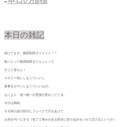
本日の指標
➡
本日の雑記
続けてます。糖質制限ダイエット＾＾
私にとって糖質制限ダイエットって
すごく楽ちん！
カロリー気にしなくていいし
食事をガマンしなくていいもの。
なにより 食べ物への意識が変わってくる。
今日は鶏肉。
モモ肉の皮の部分にフォークで穴をあけて
お肉を均一にする（包丁で厚みがある部分に切り込みをいれて広げるというか）