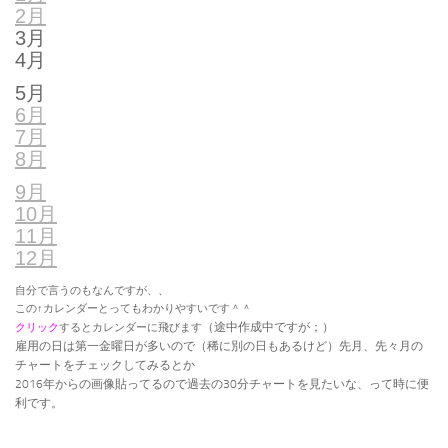
2月
3月
4月
5月
6月
7月
8月
9月
10月
11月
12月
自分で言うのもなんですが、、
この↑カレンダーとってもわかりやすいです＾＾
（途中作成中ですが；）
クリック
するとカレンダーに飛びます
雇用の日は第一金曜日が多いので（稀に別の日もあるけど）先月、先々月の
チャートをチェックしてみるとか
2016年からの画像貼ってるので過去の30分チャートを見たいな、って時に便
利です。