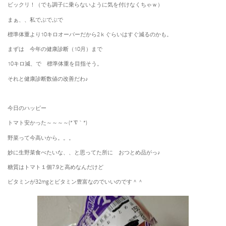
ビックリ！（でも調子に乗らないように気を付けなくちゃｗ）
まぁ、、私でぶでぶで
標準体重より10キロオーバーだから2ｋぐらいはすぐ減るのかも。
まずは 今年の健康診断（10月）まで
10キロ減、で 標準体重を目指そう。
それと健康診断数値の改善だわ♪
今日のハッピー
トマト安かった～～～～(*´∇｀*)
野菜って今高いから。。。
妙に生野菜食べたいな、、と思ってた所に おつとめ品がっ♪
糖質はトマト１個7.9と高めなんだけど
ビタミンが32mgとビタミン豊富なのでいいのです＾＾