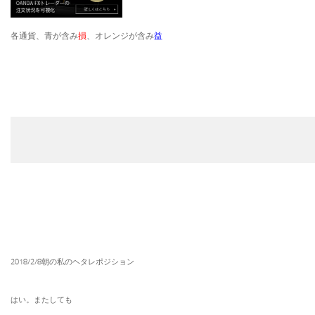
各通貨、青が含み
損
、オレンジが含み
益
2018/2/8朝の私のヘタレポジション
はい。またしても