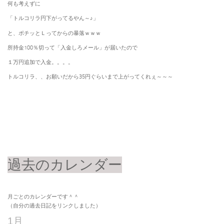
何も考えずに
「トルコリラ円下がってるやん～♪」
と、ポチッとＬってからの暴落ｗｗｗ
所持金100％切って「入金しろメール」が届いたので
１万円追加で入金。。。。
トルコリラ、、お願いだから35円ぐらいまで上がってくれぇ～～～
過去のカレンダー
月ごとのカレンダーです＾＾
（自分の過去日記をリンクしました）
1月