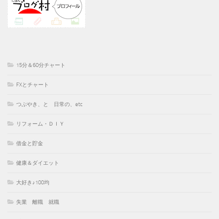
15分＆60分チャート
FXとチャート
つぶやき、と 日常の、etc
リフォーム・ＤＩＹ
借金と貯金
健康＆ダイエット
大好き♪100均
失業 離職 就職