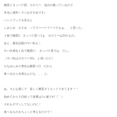
糖質とタンパク質、カロリー、塩分が載っているので
本当に便利！マジおすすめです♪
ハンドブックを見ると
しみじみ ささみ ってスーパーフードだなぁ、、と思った。
１枚で糖質0、タンパク質11.5ｇ カロリーは53だもの。
あと、最近話題のサバ缶も！
サバ水煮缶１缶で糖質0.1 タンパク質15ｇ だし。
（サバ缶はカロリー304、と高いけど）
ちなみにみそ煮缶は糖質12.5 だから
食べるなら水煮なんだな、、、と。
あ。そんな感じで 楽しく糖質ダイエットできてます＾＾
始めてから５日経って体重は2ｋ減です(´▽｀)
それもガマンしてないのに！
食べるものをちょっと考えるだけで！