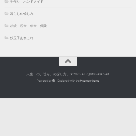
手作り ハンドメイド
暮らしの愉しみ
相続 税金 年金 保険
鉄玉子あれこれ
人生、の、旨み。の探し方。 © 2026. All Rights Reserved.
Powered by
- Designed with the
Hueman theme