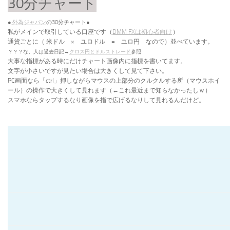
30分チャート
●
外為ジャパン
の30分チャート●
私がメインで取引している口座です（
DMM FXは初心者向け
）
通貨ごとに（
米ドル × ユロドル = ユロ円 なので）並べています。
？？？な、人は過去日記→
クロス円とドルストレード
参照
大事な指標がある時にだけチャート画像内に指標を書いてます。
文字が小さいですが見たい場合は大きくして見て下さい。
PC画面なら「ctrl」押しながらマウスの上部分のクルクルする所（マウスホイ
ール）の操作で大きくして見れます（←これ最近まで知らなかったしｗ）
スマホならタップするなり画像を指で広げるなりして見れるんだけど。