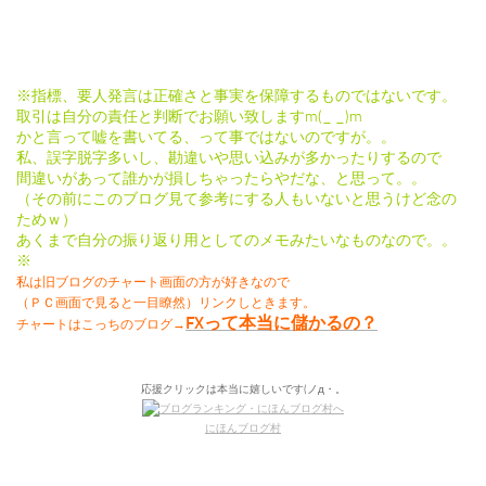
※指標、要人発言は正確さと事実を保障するものではないです。
取引は自分の責任と判断でお願い致しますm(_ _)m
かと言って嘘を書いてる、って事ではないのですが。。
私、誤字脱字多いし、勘違いや思い込みが多かったりするので
間違いがあって誰かが損しちゃったらやだな、と思って。。
（その前にこのブログ見て参考にする人もいないと思うけど念の
ためｗ）
あくまで自分の振り返り用としてのメモみたいなものなので。。
※
私は旧ブログのチャート画面の方が好きなので
（ＰＣ画面で見ると一目瞭然）リンクしときます。
FXって本当に儲かるの？
チャートはこっちのブログ→
応援クリックは本当に嬉しいです(ノд・。
にほんブログ村