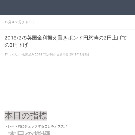
コンテンツへスキップ
15分＆60分チャート
2018/2/8英国金利据え置きポンド円怒涛の2円上げて
の3円下げ
BY
つくね。
· 公開済み
2018年2月9日
· 更新済み
2018年2月9日
本日の指標
トレード前にチェックすることをオススメ