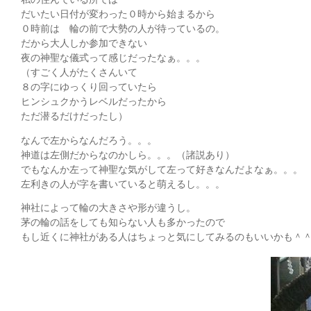
だいたい日付が変わった０時から始まるから
０時前は 輪の前で大勢の人が待っているの。
だから大人しか参加できない
夜の神聖な儀式って感じだったなぁ。。。
（すごく人がたくさんいて
８の字にゆっくり回っていたら
ヒンシュクかうレベルだったから
ただ潜るだけだったし）
なんで左からなんだろう。。。
神道は左側だからなのかしら。。。（諸説あり）
でもなんか左って神聖な気がして左って好きなんだよなぁ。。。
左利きの人が字を書いていると萌えるし。。。
神社によって輪の大きさや形が違うし。
茅の輪の話をしても知らない人も多かったので
もし近くに神社がある人はちょっと気にしてみるのもいいかも＾