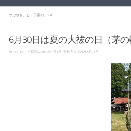
つぶやき、と 日常の、ETC
6月30日は夏の大祓の日（茅
BY
つくね。
· 公開済み
2017年7月1日
· 更新済み
2026年5月21日