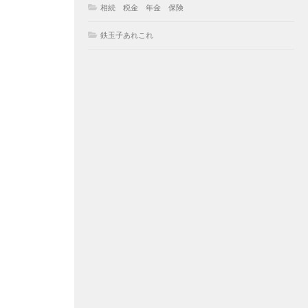
相続 税金 年金 保険
鉄玉子あれこれ