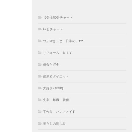
15分＆60分チャート
FXとチャート
つぶやき、と 日常の、etc
リフォーム・ＤＩＹ
借金と貯金
健康＆ダイエット
大好き♪100均
失業 離職 就職
手作り ハンドメイド
暮らしの愉しみ