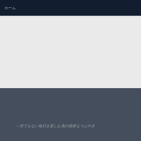
ホーム
コンテンツへスキップ
～何でもない毎日を楽しむ為の雑多なつぶやき