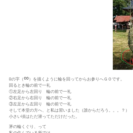
∞
8の字（
）を描くように輪を回ってからお参りへＧＯです。
回るとき輪の前で一礼
①左足から左回り 輪の前で一礼
②右足から右回り 輪の前で一礼
③左足から左回り 輪の前で一礼
そして本堂の方へ、と私は習いました（誰からだろう。。。？）
小さい頃はただ潜ってただけだった。
茅の輪くぐり、って
私の住んでいる所では