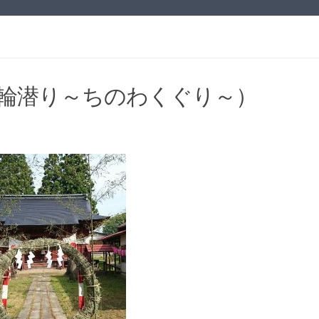
の輪潜り～ちのわくぐり～）